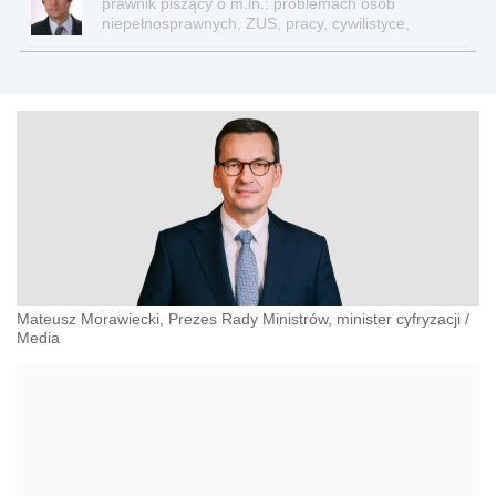
prawnik piszący o m.in.: problemach osób
niepełnosprawnych, ZUS, pracy, cywilistyce,
administracji, przedsiębiorcach, podatkach
Mateusz Morawiecki, Prezes Rady Ministrów, minister cyfryzacji
/
Media