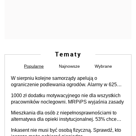
Tematy
Popularne
Najnowsze
Wybrane
W sierpniu kolejne samorządy apelują o
ograniczenie podlewania ogrodów. Alarmy w 625
gminach. Niżówka hydrogeologiczna może objąć
1000 zł dodatku motywacyjnego nie dla wszystkich
cały kraj
pracowników noclegowni. MRPiPS wyjaśnia zasady
Mieszkania dla osób z niepełnosprawnościami to
alternatywa dla opieki instytucjonalnej. 53% chce
mieszkać samodzielnie lub z rodziną
Inkasent nie musi być osobą fizyczną. Sprawdź, kto