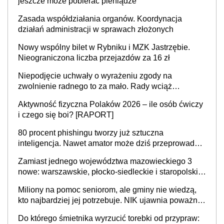
jeszcze może pobierać pieniądze
Zasada współdziałania organów. Koordynacja
działań administracji w sprawach złożonych
Nowy wspólny bilet w Rybniku i MZK Jastrzębie.
Nieograniczona liczba przejazdów za 16 zł
Niepodjęcie uchwały o wyrażeniu zgody na
zwolnienie radnego to za mało. Rady wciąż
popełniają ten błąd, a sądy muszą rozstrzygać
Aktywność fizyczna Polaków 2026 – ile osób ćwiczy
sprawy
i czego się boi? [RAPORT]
80 procent phishingu tworzy już sztuczna
inteligencja. Nawet amator może dziś przeprowadzić
skuteczny cyberatak
Zamiast jednego województwa mazowieckiego 3
nowe: warszawskie, płocko-siedleckie i staropolskie.
Nigdzie w Europie nie ma tak dużych jednostek
Miliony na pomoc seniorom, ale gminy nie wiedzą,
stołecznych
kto najbardziej jej potrzebuje. NIK ujawnia poważną
lukę w systemie
Do którego śmietnika wyrzucić torebki od przypraw: