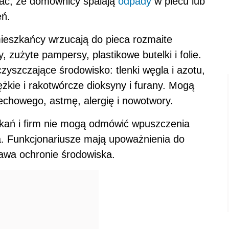
ać, że domownicy spalają
odpady
w piecu lub
eń.
mieszkańcy wrzucają do pieca rozmaite
, zużyte pampersy, plastikowe butelki i folie.
zyszczające środowisko: tlenki węgla i azotu,
ężkie i rakotwórcze dioksyny i furany. Mogą
chowego, astmę, alergię i nowotwory.
szkań i firm nie mogą odmówić wpuszczenia
a. Funkcjonariusze mają upoważnienia do
rawa ochronie środowiska.