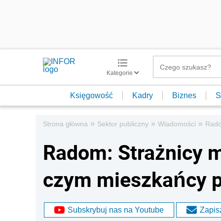
Kategorie
Księgowość
Kadry
Biznes
S
»
»
»
Strona główna
Sektor publiczny
Wiadomości
Rado
Radom: Strażnicy m
czym mieszkańcy p
Subskrybuj nas na Youtube
Zapisz