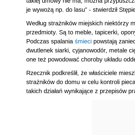
takiej umowy nie ma, można przypuszcz
je wywożą np. do lasu" - stwierdził Stępi
Według strażników miejskich niektórzy 
przedmioty. Są to meble, tapicerki, opony
Podczas spalania
śmieci
powstają zaniec
dwutlenek siarki, cyjanowodór, metale ci
one też powodować choroby układu odde
Rzecznik podkreślił, że właściciele mie
strażników do domu w celu kontroli piec
takich działań wynikające z przepisów p