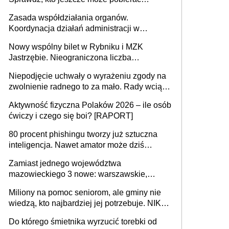
pieniądze
Zasada współdziałania organów.
Koordynacja działań administracji w
sprawach złożonych
Nowy wspólny bilet w Rybniku i MZK
Jastrzębie. Nieograniczona liczba
przejazdów za 16 zł
Niepodjęcie uchwały o wyrażeniu zgody na
zwolnienie radnego to za mało. Rady wciąż
popełniają ten błąd, a sądy muszą
Aktywność fizyczna Polaków 2026 – ile osób
rozstrzygać sprawy
ćwiczy i czego się boi? [RAPORT]
80 procent phishingu tworzy już sztuczna
inteligencja. Nawet amator może dziś
przeprowadzić skuteczny cyberatak
Zamiast jednego województwa
mazowieckiego 3 nowe: warszawskie,
płocko-siedleckie i staropolskie. Nigdzie w
Miliony na pomoc seniorom, ale gminy nie
Europie nie ma tak dużych jednostek
wiedzą, kto najbardziej jej potrzebuje. NIK
stołecznych
ujawnia poważną lukę w systemie
Do którego śmietnika wyrzucić torebki od