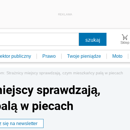
REKLAMA
Sklep
ektor publiczny
Prawo
Twoje pieniądze
Moto
m: Strażnicy miejscy sprawdzają, czym mieszkańcy palą w piecach
iejscy sprawdzają,
alą w piecach
 się na newsletter