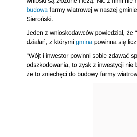
wnioski są złożone i leżą. Nic z nimi nie
budowa
farmy wiatrowej w naszej gminie 
Sieroński.
Jeden z wnioskodawców powiedział, że "
działań, z którymi
gmina
powinna się licz
"Wójt i inwestor powinni sobie zdawać s
odszkodowania, to zysk z inwestycji nie 
że to zniechęci do budowy farmy wiatrow