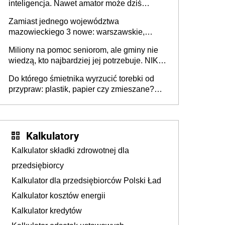
inteligencja. Nawet amator może dziś
przeprowadzić skuteczny cyberatak
Zamiast jednego województwa
mazowieckiego 3 nowe: warszawskie,
płocko-siedleckie i staropolskie. Nigdzie w
Miliony na pomoc seniorom, ale gminy nie
Europie nie ma tak dużych jednostek
wiedzą, kto najbardziej jej potrzebuje. NIK
stołecznych
ujawnia poważną lukę w systemie
Do którego śmietnika wyrzucić torebki od
przypraw: plastik, papier czy zmieszane?
Gdzie wyrzucić młynek po przyprawach?
Kalkulatory
Kalkulator składki zdrowotnej dla
przedsiębiorcy
Kalkulator dla przedsiębiorców Polski Ład
Kalkulator kosztów energii
Kalkulator kredytów