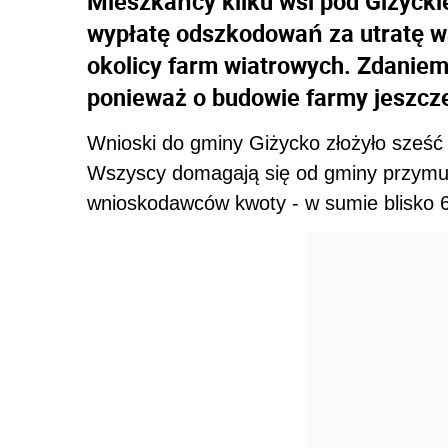
Mieszkańcy kilku wsi pod Giżyckie
wypłatę odszkodowań za utratę w
okolicy farm wiatrowych. Zdaniem
ponieważ o budowie farmy jeszcz
Wnioski do gminy Giżycko złożyło sześć 
Wszyscy domagają się od gminy przymu
wnioskodawców kwoty - w sumie blisko 6