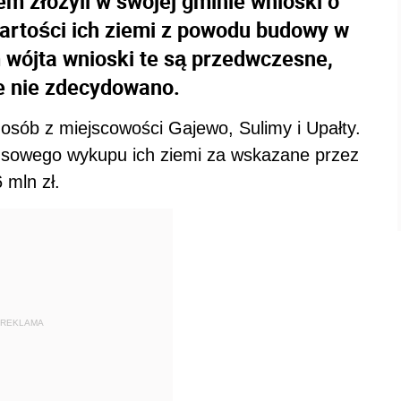
m złożyli w swojej gminie wnioski o
artości ich ziemi z powodu budowy w
 wójta wnioski te są przedwczesne,
e nie zdecydowano.
osób z miejscowości Gajewo, Sulimy i Upałty.
sowego wykupu ich ziemi za wskazane przez
 mln zł.
REKLAMA