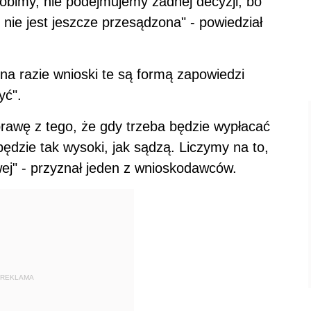
 robimy, nie podejmujemy żadnej decyzji, bo
nie jest jeszcze przesądzona" - powiedział
na razie wnioski te są formą zapowiedzi
yć".
prawę z tego, że gdy trzeba będzie wypłacać
będzie tak wysoki, jak sądzą. Liczymy na to,
ej" - przyznał jeden z wnioskodawców.
REKLAMA