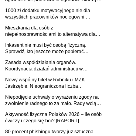
625 gminach. Niżówka hydrogeologiczna
1000 zł dodatku motywacyjnego nie dla
może objąć cały kraj
wszystkich pracowników noclegowni.
MRPiPS wyjaśnia zasady
Mieszkania dla osób z
niepełnosprawnościami to alternatywa dla
opieki instytucjonalnej. 53% chce mieszkać
Inkasent nie musi być osobą fizyczną.
samodzielnie lub z rodziną
Sprawdź, kto jeszcze może pobierać
pieniądze
Zasada współdziałania organów.
Koordynacja działań administracji w
sprawach złożonych
Nowy wspólny bilet w Rybniku i MZK
Jastrzębie. Nieograniczona liczba
przejazdów za 16 zł
Niepodjęcie uchwały o wyrażeniu zgody na
zwolnienie radnego to za mało. Rady wciąż
popełniają ten błąd, a sądy muszą
Aktywność fizyczna Polaków 2026 – ile osób
rozstrzygać sprawy
ćwiczy i czego się boi? [RAPORT]
80 procent phishingu tworzy już sztuczna