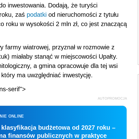
o inwestowania. Dodają, że turyści
 roku, zaś
podatki
od nieruchomości z tytułu
o roku w wysokości 2 mln zł, co jest znaczącą
wy farmy wiatrowej, przyznał w rozmowie z
tuk) miałaby stanąć w miejscowości Upałty.
itologiczny, a gmina opracowuje dla tej wsi
który ma uwzględniać inwestycję.
ns-serif">
AUTOPROMOCJA
NIE ONLINE
klasyfikacja budżetowa od 2027 roku –
ma finansów publicznych w praktyce