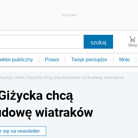
REKLAMA
Sklep
ektor publiczny
Prawo
Twoje pieniądze
Moto
zkańcy okolic Giżycka chcą odszkodowań za budowę wiatraków
Giżycka chcą
udowę wiatraków
 się na newsletter