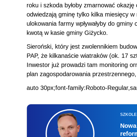
roku i szkoda byłoby zmarnować okazję d
odwiedzają gminę tylko kilka miesięcy w
ulokowania farmy wpływałyby do gminy c
kwotą w kasie gminy Giżycko.
Sieroński, który jest zwolennikiem budo
PAP, że kilkanaście wiatraków (ok. 17 sz
Inwestor już prowadzi tam monitoring orn
plan zagospodarowania przestrzennego, 
auto 30px;font-family:Roboto-Regular,sa
SZKOLE
Nowa 
refor