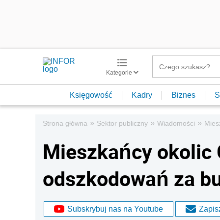
Kategorie
Księgowość
Kadry
Biznes
S
»
»
»
Strona główna
Sektor publiczny
Wiadomości
Mies
Mieszkańcy okolic 
odszkodowań za b
Subskrybuj nas na Youtube
Zapisz