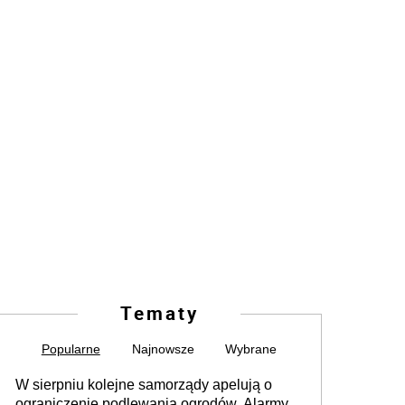
Tematy
Popularne
Najnowsze
Wybrane
W sierpniu kolejne samorządy apelują o
ograniczenie podlewania ogrodów. Alarmy w