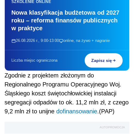
SZKOLENIE ONLINE
Nowa klasyfikacja budżetowa od 2027
roku – reforma finansów publicznych
w praktyce
26.08.2026 r., 9:00-13:00
online, na żywo + nagranie
Liczba miejsc ograniczona
Zapisz się
Zgodnie z projektem złożonym do
Regionalnego Programu Operacyjnego Woj.
Śląskiego koszt świętochłowickiej instalacji
segregacji odpadów to ok. 11,2 mln zł, z czego
9,2 mln zł to unijne
dofinansowanie
.(PAP)
AUTOPROMOCJA