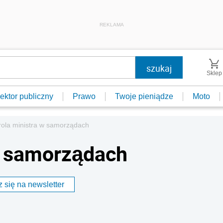
REKLAMA
Sklep
ektor publiczny
Prawo
Twoje pieniądze
Moto
rola ministra w samorządach
w samorządach
 się na newsletter