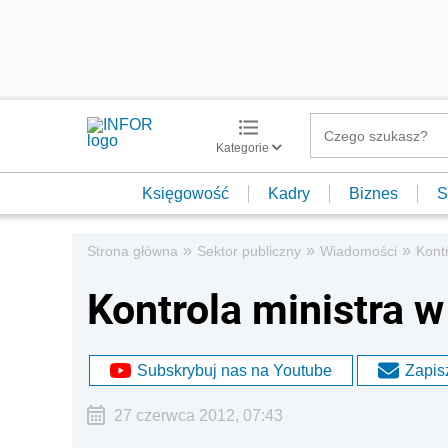
Kategorie
Księgowość
Kadry
Biznes
S
»
»
»
Strona główna
Sektor publiczny
Wiadomości
Kont
Kontrola ministra 
Subskrybuj nas na Youtube
Zapisz
27 czerwca 2012, 07:43