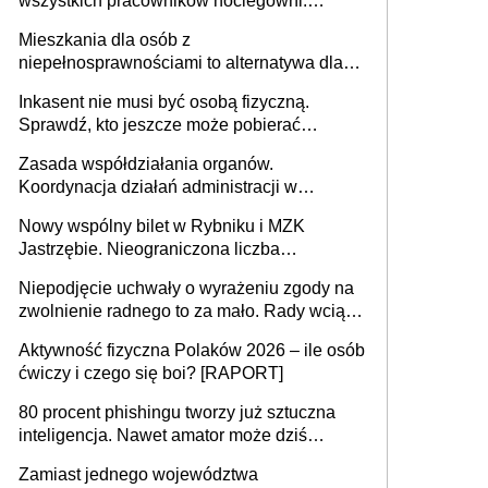
wszystkich pracowników noclegowni.
MRPiPS wyjaśnia zasady
Mieszkania dla osób z
niepełnosprawnościami to alternatywa dla
opieki instytucjonalnej. 53% chce mieszkać
Inkasent nie musi być osobą fizyczną.
samodzielnie lub z rodziną
Sprawdź, kto jeszcze może pobierać
pieniądze
Zasada współdziałania organów.
Koordynacja działań administracji w
sprawach złożonych
Nowy wspólny bilet w Rybniku i MZK
Jastrzębie. Nieograniczona liczba
przejazdów za 16 zł
Niepodjęcie uchwały o wyrażeniu zgody na
zwolnienie radnego to za mało. Rady wciąż
popełniają ten błąd, a sądy muszą
Aktywność fizyczna Polaków 2026 – ile osób
rozstrzygać sprawy
ćwiczy i czego się boi? [RAPORT]
80 procent phishingu tworzy już sztuczna
inteligencja. Nawet amator może dziś
przeprowadzić skuteczny cyberatak
Zamiast jednego województwa