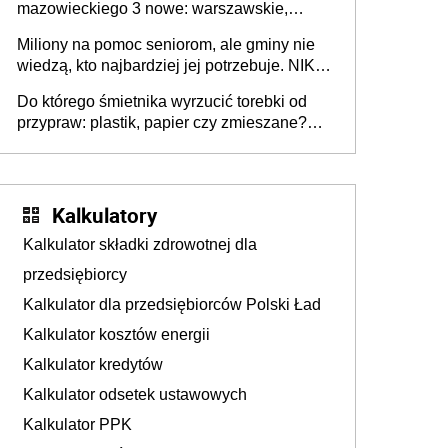
mazowieckiego 3 nowe: warszawskie,
płocko-siedleckie i staropolskie. Nigdzie w
Miliony na pomoc seniorom, ale gminy nie
Europie nie ma tak dużych jednostek
wiedzą, kto najbardziej jej potrzebuje. NIK
stołecznych
ujawnia poważną lukę w systemie
Do którego śmietnika wyrzucić torebki od
przypraw: plastik, papier czy zmieszane?
Gdzie wyrzucić młynek po przyprawach?
Kalkulatory
Kalkulator składki zdrowotnej dla
przedsiębiorcy
Kalkulator dla przedsiębiorców Polski Ład
Kalkulator kosztów energii
Kalkulator kredytów
Kalkulator odsetek ustawowych
Kalkulator PPK