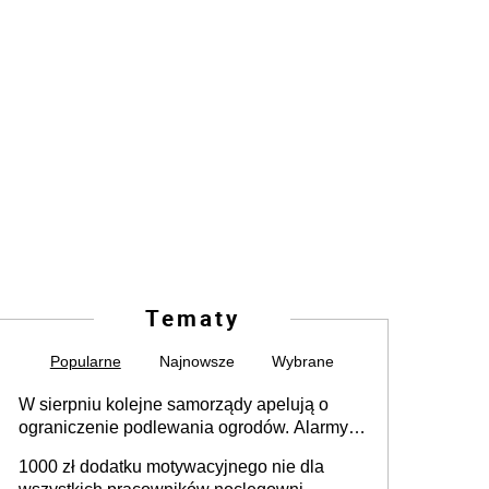
Tematy
Popularne
Najnowsze
Wybrane
W sierpniu kolejne samorządy apelują o
ograniczenie podlewania ogrodów. Alarmy w
625 gminach. Niżówka hydrogeologiczna
1000 zł dodatku motywacyjnego nie dla
może objąć cały kraj