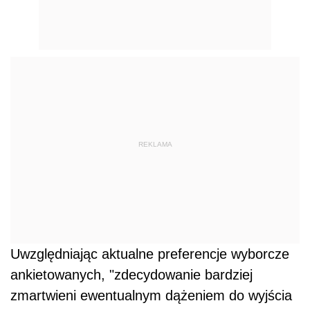
Uwzględniając aktualne preferencje wyborcze
ankietowanych, "zdecydowanie bardziej
zmartwieni ewentualnym dążeniem do wyjścia
Polski z
UE
w czasie kolejnych 4 lat rządów
PiS są zwolennicy opozycji". 58 proc.
("zdecydowanie tak" 39 proc., "raczej tak" 19
proc.) z nich bierze pod uwagę taki scenariusz.
Ponad jedna trzecia wyborców ("zdecydowanie
nie" 13 proc., "raczej nie" 21 proc.) opozycji nie
obawia się dążenia do tzw. polexitu. 8 proc. nie
miało zdania.
Jednocześnie 89 proc. ("zdecydowanie nie" 39