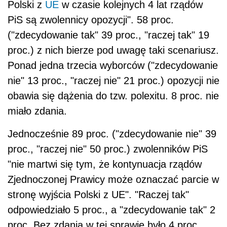
proc., "raczej nie" 50 proc.) zwolenników PiS
"nie martwi się tym, że kontynuacja rządów
Zjednoczonej Prawicy może oznaczać parcie w
stronę wyjścia Polski z UE". "Raczej tak"
odpowiedziało 5 proc., a "zdecydowanie tak" 2
proc. Bez zdania w tej sprawie było 4 proc.
Sondaż
Instytutu Badań Rynkowych i
Społecznych IBRiS na zlecenie Radia ZET
w dniach 6-7
został przeprowadzony
października 2023 r.
metodą CATI na
ogólnopolskiej próbie 1000 osób. (PAP)