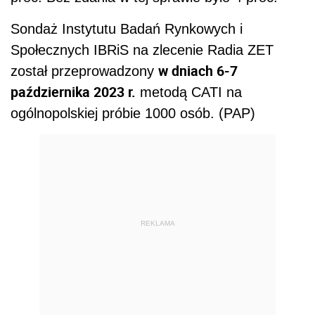
REKLAMA
aop/ godl/
Dalszy ciąg materiału pod wideo