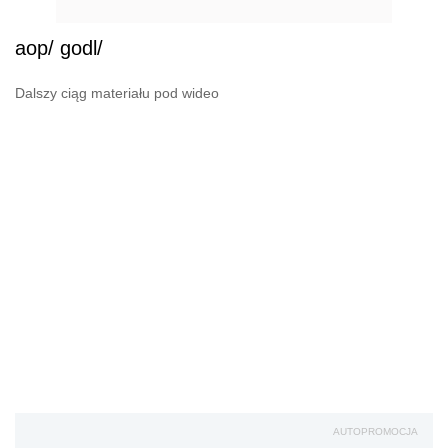
AUTOPROMOCJA
Źródło:
Polska
Unia Europejska
Wersja do druku
Napisz do nas