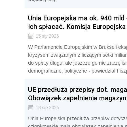
Unia Europejska ma ok. 940 mld 
ich spłacać. Komisja Europejska
15 sty 2026
W Parlamencie Europejskim w Brukseli ekspe
kryzysem związanym z liczącym setki mili
do spłaty długu, ale jeszcze go nie zaczęl
demograficzne, polityczne - powiedział his
UE przedłuża przepisy dot. mag
Obowiązek zapełnienia magazyn
18 sie 2025
Unia Europejska przedłuża przepisy dotyc
członkowskie mają obowiązek zapełnienia 