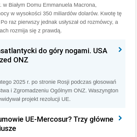
 r. w Białym Domu Emmanuela Macrona,
mocy w wysokości 350 miliardów dolarów. Kwotę tę
. Po raz pierwszy jednak usłyszał od rozmówcy, a
ch rozmija się z prawdą.
nsatlantycki do góry nogami. USA
przed ONZ
tego 2025 r. po stronie Rosji podczas głosowań
ństwa i Zgromadzeniu Ogólnym ONZ. Waszyngton
idywał projekt rezolucji UE.
 umowie UE-Mercosur? Trzy główne
iusze