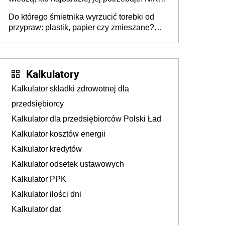
stołecznych
ujawnia poważną lukę w systemie
Do którego śmietnika wyrzucić torebki od
przypraw: plastik, papier czy zmieszane?
Gdzie wyrzucić młynek po przyprawach?
Kalkulatory
Kalkulator składki zdrowotnej dla
przedsiębiorcy
Kalkulator dla przedsiębiorców Polski Ład
Kalkulator kosztów energii
Kalkulator kredytów
Kalkulator odsetek ustawowych
Kalkulator PPK
Kalkulator ilości dni
Kalkulator dat