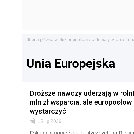
»
»
»
Strona główna
Sektor publiczny
Tematy
Unia Eur
Unia Europejska
Droższe nawozy uderzają w roln
mln zł wsparcia, ale europosłowi
wystarczyć
15 lip 2026
Eskalacja napięć geopolitycznych na Blisk