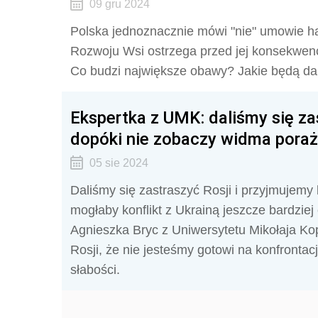
09 gru 2024
Polska jednoznacznie mówi "nie" umowie h
Rozwoju Wsi
ostrzega przed jej konsekwenc
Co budzi największe obawy? Jakie będą dals
Ekspertka z UMK: daliśmy się zas
dopóki nie zobaczy widma poraż
05 sie 2024
Daliśmy się zastraszyć Rosji i przyjmujem
mogłaby konflikt z Ukrainą jeszcze bardzie
Agnieszka Bryc z Uniwersytetu Mikołaja Ko
Rosji, że nie jesteśmy gotowi na konfrontac
słabości.