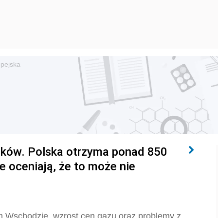
opejska
ików. Polska otrzyma ponad 850
e oceniają, że to może nie
im Wschodzie, wzrost cen gazu oraz problemy z