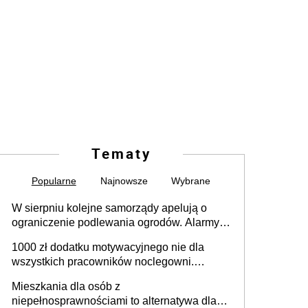
Tematy
Popularne
Najnowsze
Wybrane
W sierpniu kolejne samorządy apelują o
ograniczenie podlewania ogrodów. Alarmy w
625 gminach. Niżówka hydrogeologiczna
1000 zł dodatku motywacyjnego nie dla
może objąć cały kraj
wszystkich pracowników noclegowni.
MRPiPS wyjaśnia zasady
Mieszkania dla osób z
niepełnosprawnościami to alternatywa dla