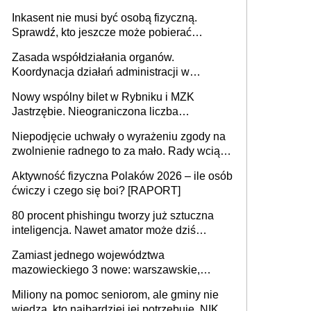
opieki instytucjonalnej. 53% chce mieszkać
Inkasent nie musi być osobą fizyczną.
samodzielnie lub z rodziną
Sprawdź, kto jeszcze może pobierać
pieniądze
Zasada współdziałania organów.
Koordynacja działań administracji w
sprawach złożonych
Nowy wspólny bilet w Rybniku i MZK
Jastrzębie. Nieograniczona liczba
przejazdów za 16 zł
Niepodjęcie uchwały o wyrażeniu zgody na
zwolnienie radnego to za mało. Rady wciąż
popełniają ten błąd, a sądy muszą
Aktywność fizyczna Polaków 2026 – ile osób
rozstrzygać sprawy
ćwiczy i czego się boi? [RAPORT]
80 procent phishingu tworzy już sztuczna
inteligencja. Nawet amator może dziś
przeprowadzić skuteczny cyberatak
Zamiast jednego województwa
mazowieckiego 3 nowe: warszawskie,
płocko-siedleckie i staropolskie. Nigdzie w
Miliony na pomoc seniorom, ale gminy nie
Europie nie ma tak dużych jednostek
wiedzą, kto najbardziej jej potrzebuje. NIK