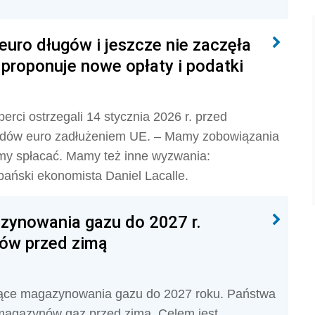
euro długów i jeszcze nie zaczęła
 proponuje nowe opłaty i podatki
rci ostrzegali 14 stycznia 2026 r. przed
ardów euro zadłużeniem UE. – Mamy zobowiązania
iśmy spłacać. Mamy też inne wyzwania:
zpański ekonomista Daniel Lacalle.
azynowania gazu do 2027 r.
ów przed zimą
zące magazynowania gazu do 2027 roku. Państwa
magazynów gaz przed zimą. Celem jest