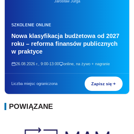
Jarosław Jurga
SZKOLENIE ONLINE
Nowa klasyfikacja budżetowa od 2027
roku – reforma finansów publicznych
w praktyce
26.08.2026 r., 9:00-13:00
online, na żywo + nagranie
Liczba miejsc ograniczona
Zapisz się
POWIĄZANE