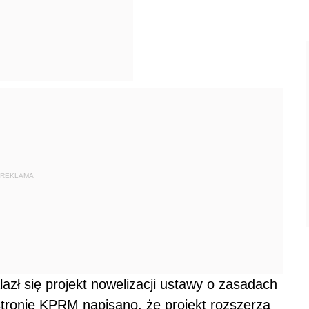
REKLAMA
azł się projekt nowelizacji ustawy o zasadach
ronie KPRM napisano, że projekt rozszerza