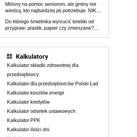
Miliony na pomoc seniorom, ale gminy nie
Europie nie ma tak dużych jednostek
wiedzą, kto najbardziej jej potrzebuje. NIK
stołecznych
ujawnia poważną lukę w systemie
Do którego śmietnika wyrzucić torebki od
przypraw: plastik, papier czy zmieszane?
Gdzie wyrzucić młynek po przyprawach?
Kalkulatory
Kalkulator składki zdrowotnej dla
przedsiębiorcy
Kalkulator dla przedsiębiorców Polski Ład
Kalkulator kosztów energii
Kalkulator kredytów
Kalkulator odsetek ustawowych
Kalkulator PPK
Kalkulator ilości dni