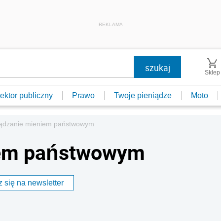
REKLAMA
Sklep
ektor publiczny
Prawo
Twoje pieniądze
Moto
ądzanie mieniem państwowym
iem państwowym
 się na newsletter