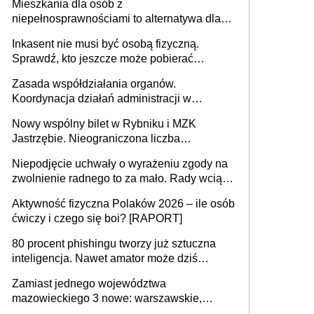
Mieszkania dla osób z
niepełnosprawnościami to alternatywa dla
opieki instytucjonalnej. 53% chce mieszkać
Inkasent nie musi być osobą fizyczną.
samodzielnie lub z rodziną
Sprawdź, kto jeszcze może pobierać
pieniądze
Zasada współdziałania organów.
Koordynacja działań administracji w
sprawach złożonych
Nowy wspólny bilet w Rybniku i MZK
Jastrzębie. Nieograniczona liczba
przejazdów za 16 zł
Niepodjęcie uchwały o wyrażeniu zgody na
zwolnienie radnego to za mało. Rady wciąż
popełniają ten błąd, a sądy muszą
Aktywność fizyczna Polaków 2026 – ile osób
rozstrzygać sprawy
ćwiczy i czego się boi? [RAPORT]
80 procent phishingu tworzy już sztuczna
inteligencja. Nawet amator może dziś
przeprowadzić skuteczny cyberatak
Zamiast jednego województwa
mazowieckiego 3 nowe: warszawskie,
płocko-siedleckie i staropolskie. Nigdzie w