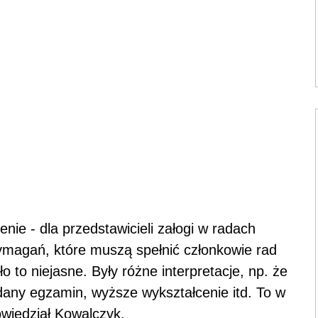
nie - dla przedstawicieli załogi w radach
ymagań, które muszą spełnić członkowie rad
o to niejasne. Były różne interpretacje, np. że
dany egzamin, wyższe wykształcenie itd. To w
owiedział Kowalczyk.