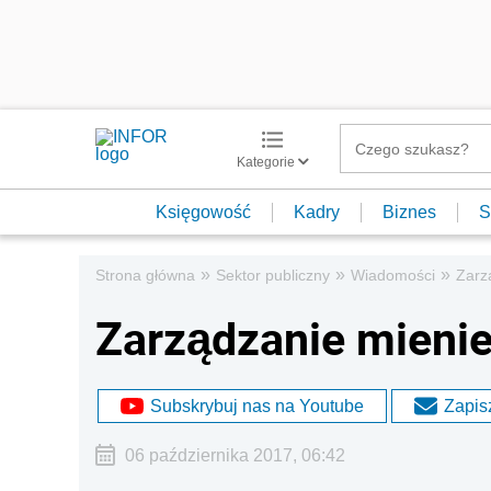
Kategorie
Księgowość
Kadry
Biznes
S
»
»
»
Strona główna
Sektor publiczny
Wiadomości
Zarz
Zarządzanie mien
Subskrybuj nas na Youtube
Zapisz
06 października 2017, 06:42