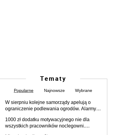
Tematy
Popularne
Najnowsze
Wybrane
W sierpniu kolejne samorządy apelują o
ograniczenie podlewania ogrodów. Alarmy w
625 gminach. Niżówka hydrogeologiczna
1000 zł dodatku motywacyjnego nie dla
może objąć cały kraj
wszystkich pracowników noclegowni.
MRPiPS wyjaśnia zasady