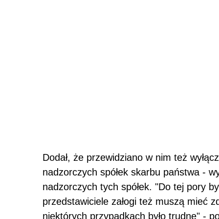
Dodał, że przewidziano w nim też wyłącze
nadzorczych spółek skarbu państwa - w
nadzorczych tych spółek. "Do tej pory był
przedstawiciele załogi też muszą mieć z
niektórych przypadkach było trudne" - p