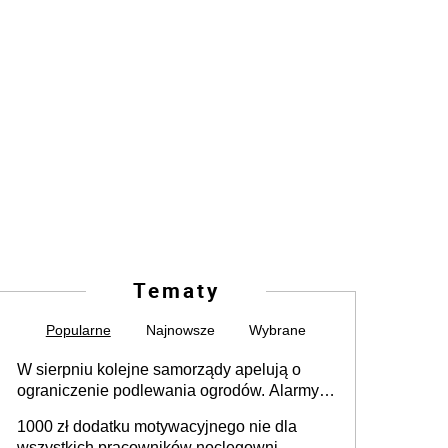
Tematy
Popularne
Najnowsze
Wybrane
W sierpniu kolejne samorządy apelują o
ograniczenie podlewania ogrodów. Alarmy w
625 gminach. Niżówka hydrogeologiczna
1000 zł dodatku motywacyjnego nie dla
może objąć cały kraj
wszystkich pracowników noclegowni.