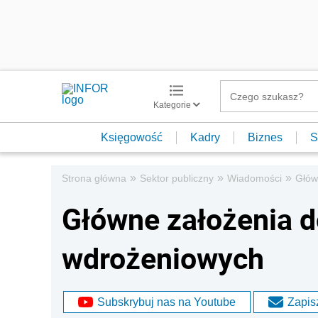
Kategorie
Księgowość
Kadry
Biznes
S
»
»
»
Strona główna
Sektor publiczny
Wiadomości
Głów
Główne założenia d
wdrożeniowych
Subskrybuj nas na Youtube
Zapisz