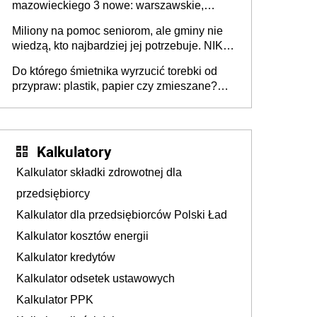
mazowieckiego 3 nowe: warszawskie,
płocko-siedleckie i staropolskie. Nigdzie w
Miliony na pomoc seniorom, ale gminy nie
Europie nie ma tak dużych jednostek
wiedzą, kto najbardziej jej potrzebuje. NIK
stołecznych
ujawnia poważną lukę w systemie
Do którego śmietnika wyrzucić torebki od
przypraw: plastik, papier czy zmieszane?
Gdzie wyrzucić młynek po przyprawach?
Kalkulatory
Kalkulator składki zdrowotnej dla
przedsiębiorcy
Kalkulator dla przedsiębiorców Polski Ład
Kalkulator kosztów energii
Kalkulator kredytów
Kalkulator odsetek ustawowych
Kalkulator PPK