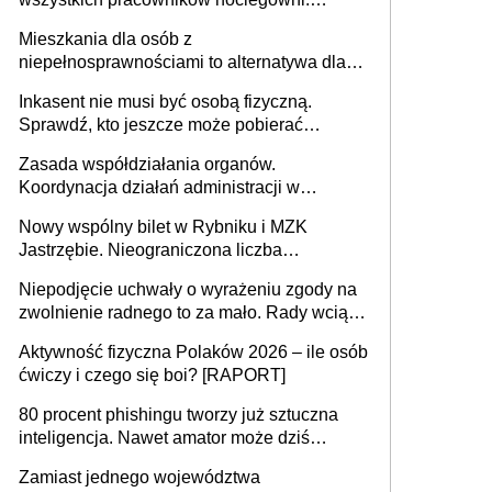
MRPiPS wyjaśnia zasady
Mieszkania dla osób z
niepełnosprawnościami to alternatywa dla
opieki instytucjonalnej. 53% chce mieszkać
Inkasent nie musi być osobą fizyczną.
samodzielnie lub z rodziną
Sprawdź, kto jeszcze może pobierać
pieniądze
Zasada współdziałania organów.
Koordynacja działań administracji w
sprawach złożonych
Nowy wspólny bilet w Rybniku i MZK
Jastrzębie. Nieograniczona liczba
przejazdów za 16 zł
Niepodjęcie uchwały o wyrażeniu zgody na
zwolnienie radnego to za mało. Rady wciąż
popełniają ten błąd, a sądy muszą
Aktywność fizyczna Polaków 2026 – ile osób
rozstrzygać sprawy
ćwiczy i czego się boi? [RAPORT]
80 procent phishingu tworzy już sztuczna
inteligencja. Nawet amator może dziś
przeprowadzić skuteczny cyberatak
Zamiast jednego województwa