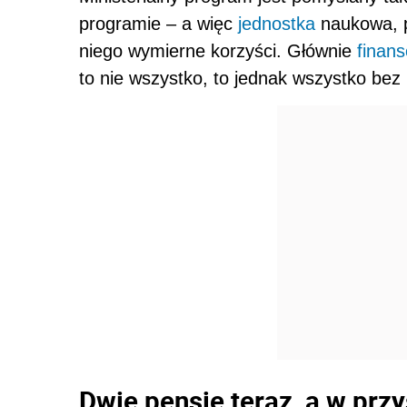
programie – a więc
jednostka
naukowa, p
niego wymierne korzyści. Głównie
finan
to nie wszystko, to jednak wszystko bez
Dwie pensje teraz, a w prz