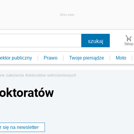
REKLAMA
Sklep
ektor publiczny
Prawo
Twoje pieniądze
Moto
ne założenia doktoratów wdrożeniowych
oktoratów
 się na newsletter