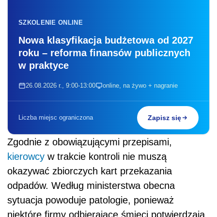
SZKOLENIE ONLINE
Nowa klasyfikacja budżetowa od 2027
roku – reforma finansów publicznych
w praktyce
26.08.2026 r., 9:00-13:00
online, na żywo + nagranie
Liczba miejsc ograniczona
Zapisz się
Zgodnie z obowiązującymi przepisami,
kierowcy
w trakcie kontroli nie muszą
okazywać zbiorczych kart przekazania
odpadów. Według ministerstwa obecna
sytuacja powoduje patologie, ponieważ
niektóre firmy odbierające śmieci potwierdzają