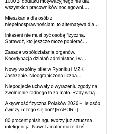
1000 zł dodatku motywacyjnego nie dla
może objąć cały kraj
wszystkich pracowników noclegowni.
MRPiPS wyjaśnia zasady
Mieszkania dla osób z
niepełnosprawnościami to alternatywa dla
opieki instytucjonalnej. 53% chce mieszkać
Inkasent nie musi być osobą fizyczną.
samodzielnie lub z rodziną
Sprawdź, kto jeszcze może pobierać
pieniądze
Zasada współdziałania organów.
Koordynacja działań administracji w
sprawach złożonych
Nowy wspólny bilet w Rybniku i MZK
Jastrzębie. Nieograniczona liczba
przejazdów za 16 zł
Niepodjęcie uchwały o wyrażeniu zgody na
zwolnienie radnego to za mało. Rady wciąż
popełniają ten błąd, a sądy muszą
Aktywność fizyczna Polaków 2026 – ile osób
rozstrzygać sprawy
ćwiczy i czego się boi? [RAPORT]
80 procent phishingu tworzy już sztuczna
inteligencja. Nawet amator może dziś
przeprowadzić skuteczny cyberatak