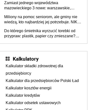
Zamiast jednego województwa
mazowieckiego 3 nowe: warszawskie,
płocko-siedleckie i staropolskie. Nigdzie w
Miliony na pomoc seniorom, ale gminy nie
Europie nie ma tak dużych jednostek
wiedzą, kto najbardziej jej potrzebuje. NIK
stołecznych
ujawnia poważną lukę w systemie
Do którego śmietnika wyrzucić torebki od
przypraw: plastik, papier czy zmieszane?
Gdzie wyrzucić młynek po przyprawach?
Kalkulatory
Kalkulator składki zdrowotnej dla
przedsiębiorcy
Kalkulator dla przedsiębiorców Polski Ład
Kalkulator kosztów energii
Kalkulator kredytów
Kalkulator odsetek ustawowych