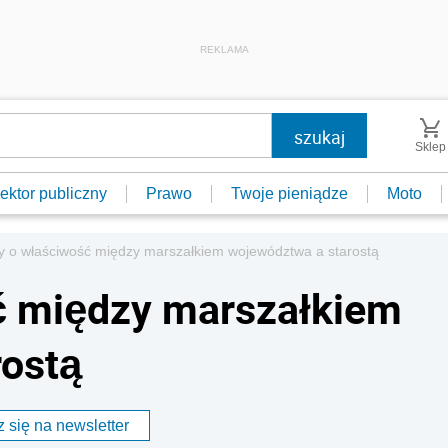
REKLAMA
Sklep
ektor publiczny
Prawo
Twoje pieniądze
Moto
y o właściwość między marszałkiem województwa a starostą
ć między marszałkiem
rostą
 się na newsletter