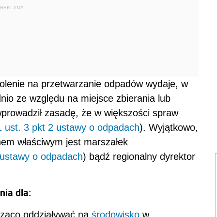
REKLAMA
olenie na przetwarzanie odpadów wydaje, w
nio ze względu na miejsce zbierania lub
rowadził zasadę, że w większości spraw
1 ust. 3 pkt 2 ustawy o odpadach
). Wyjątkowo,
nem właściwym jest marszałek
-c ustawy o odpadach
) bądź regionalny dyrektor
ia dla:
ząco oddziaływać na
środowisko
w