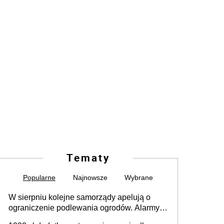
Tematy
Popularne
Najnowsze
Wybrane
W sierpniu kolejne samorządy apelują o
ograniczenie podlewania ogrodów. Alarmy w
625 gminach. Niżówka hydrogeologiczna