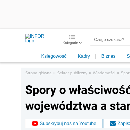
Kategorie
Księgowość
Kadry
Biznes
S
»
»
»
Strona główna
Sektor publiczny
Wiadomości
Spor
Spory o właściwoś
województwa a sta
Subskrybuj nas na Youtube
Zapisz