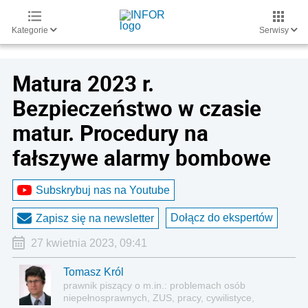
Kategorie
Serwisy
Matura 2023 r.
Bezpieczeństwo w czasie
matur. Procedury na
fałszywe alarmy bombowe
Subskrybuj nas na Youtube
Dołącz do ekspertów
Zapisz się na newsletter
27 kwietnia 2023, 09:41
Tomasz Król
prawnik piszący o m.in.: problemach osób
niepełnosprawnych, ZUS, pracy, cywilistyce,