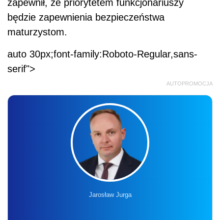
zapewnił, że priorytetem funkcjonariuszy
będzie zapewnienia bezpieczeństwa
maturzystom.
auto 30px;font-family:Roboto-Regular,sans-
serif">
AUTOPROMOCJA
Jarosław Jurga