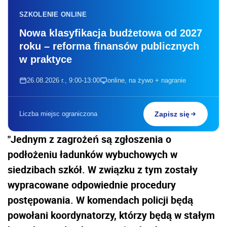
SZKOLENIE ONLINE
Nowa klasyfikacja budżetowa od 2027
roku – reforma finansów publicznych
w praktyce
26.08.2026 r., 9:00-13:00
online, na żywo + nagranie
Liczba miejsc ograniczona
Zapisz się
"Jednym z zagrożeń są zgłoszenia o
podłożeniu ładunków wybuchowych w
siedzibach szkół. W związku z tym zostały
wypracowane odpowiednie procedury
postępowania. W komendach policji będą
powołani koordynatorzy, którzy będą w stałym