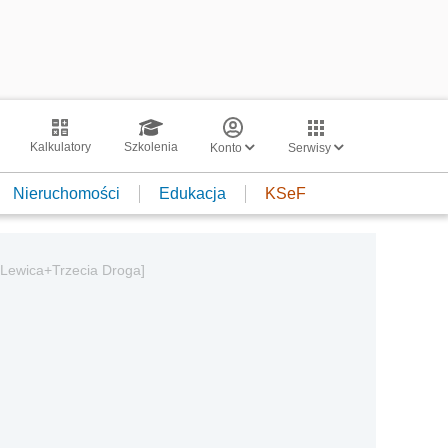
Kalkulatory
Szkolenia
Konto
Serwisy
Nieruchomości
Edukacja
KSeF
O+Lewica+Trzecia Droga]