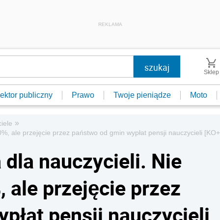
REKLAMA
Sklep
ektor publiczny
Prawo
Twoje pieniądze
Moto
»
iele
30%, ale przejęcie przez państwo od gmin wypłat pensji nauczycieli [K
 dla nauczycieli. Nie
 ale przejęcie przez
płat pensji nauczycieli