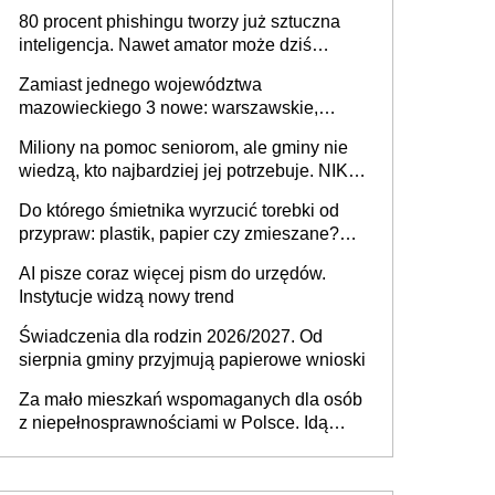
80 procent phishingu tworzy już sztuczna
inteligencja. Nawet amator może dziś
przeprowadzić skuteczny cyberatak
Zamiast jednego województwa
mazowieckiego 3 nowe: warszawskie,
płocko-siedleckie i staropolskie. Nigdzie w
Miliony na pomoc seniorom, ale gminy nie
Europie nie ma tak dużych jednostek
wiedzą, kto najbardziej jej potrzebuje. NIK
stołecznych
ujawnia poważną lukę w systemie
Do którego śmietnika wyrzucić torebki od
przypraw: plastik, papier czy zmieszane?
Gdzie wyrzucić młynek po przyprawach?
AI pisze coraz więcej pism do urzędów.
Instytucje widzą nowy trend
Świadczenia dla rodzin 2026/2027. Od
sierpnia gminy przyjmują papierowe wnioski
Za mało mieszkań wspomaganych dla osób
z niepełnosprawnościami w Polsce. Idą
zmiany w przepisach