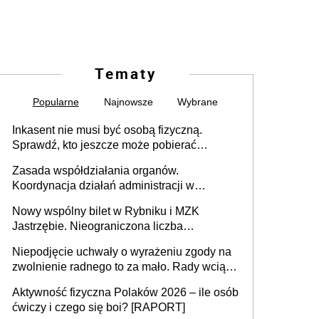
Tematy
Popularne
Najnowsze
Wybrane
Inkasent nie musi być osobą fizyczną.
Sprawdź, kto jeszcze może pobierać
pieniądze
Zasada współdziałania organów.
Koordynacja działań administracji w
sprawach złożonych
Nowy wspólny bilet w Rybniku i MZK
Jastrzębie. Nieograniczona liczba
przejazdów za 16 zł
Niepodjęcie uchwały o wyrażeniu zgody na
zwolnienie radnego to za mało. Rady wciąż
popełniają ten błąd, a sądy muszą
Aktywność fizyczna Polaków 2026 – ile osób
rozstrzygać sprawy
ćwiczy i czego się boi? [RAPORT]