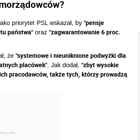
samorządowców?
"pensje
jako priorytet PSL wskazał, by
etu państwa"
"zagwarantowanie 6 proc.
oraz
"systemowe i nieuniknione podwyżki dla
ał, że
watnych placówek"
"zbyt wysokie
. Jak dodał,
ich pracodawców, także tych, którzy prowadzą
REKLAMA