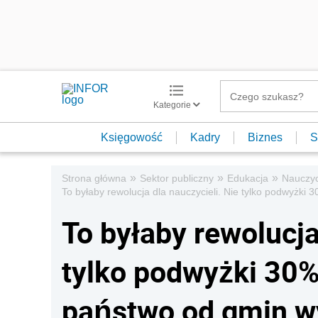
Kategorie
Księgowość
Kadry
Biznes
S
»
»
»
Strona główna
Sektor publiczny
Edukacja
Nauczyc
To byłaby rewolucja dla nauczycieli. Nie tylko podwyżki 
To byłaby rewolucja
tylko podwyżki 30%,
państwo od gmin wy