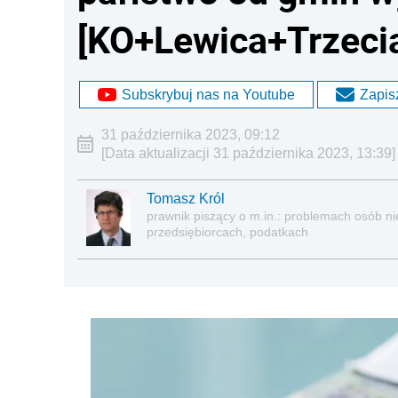
[KO+Lewica+Trzeci
Subskrybuj nas na Youtube
Zapisz
31 października 2023, 09:12
[Data aktualizacji 31 października 2023, 13:39]
Tomasz Król
prawnik piszący o m.in.: problemach osób nie
przedsiębiorcach, podatkach