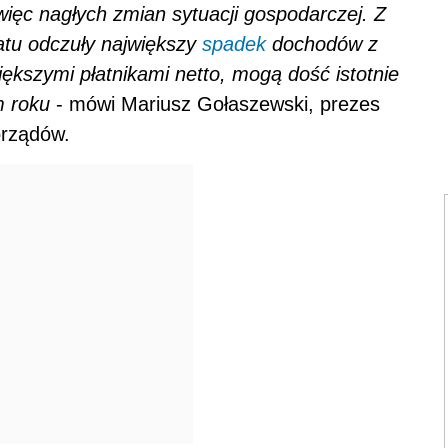
ięc nagłych zmian sytuacji gospodarczej. Z
atu odczuły największy
spadek
dochodów z
ększymi płatnikami netto, mogą dość istotnie
m roku
- mówi Mariusz Gołaszewski, prezes
orządów.