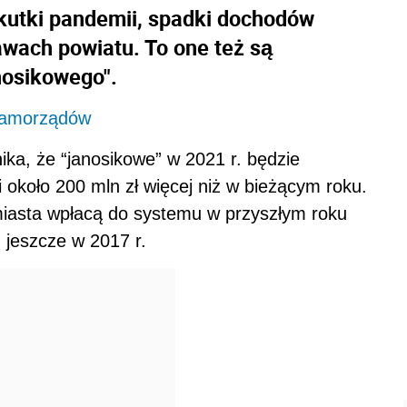
kutki pandemii, spadki dochodów
awach powiatu. To one też są
nosikowego".
 samorządów
ka, że “janosikowe” w 2021 r. będzie
i około 200 mln zł więcej niż w bieżącym roku.
iasta wpłacą do systemu w przyszłym roku
iż jeszcze w 2017 r.