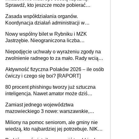
samodzielnie lub z rodziną
Sprawdź, kto jeszcze może pobierać
pieniądze
Zasada współdziałania organów.
Koordynacja działań administracji w
sprawach złożonych
Nowy wspólny bilet w Rybniku i MZK
Jastrzębie. Nieograniczona liczba
przejazdów za 16 zł
Niepodjęcie uchwały o wyrażeniu zgody na
zwolnienie radnego to za mało. Rady wciąż
popełniają ten błąd, a sądy muszą
Aktywność fizyczna Polaków 2026 – ile osób
rozstrzygać sprawy
ćwiczy i czego się boi? [RAPORT]
80 procent phishingu tworzy już sztuczna
inteligencja. Nawet amator może dziś
przeprowadzić skuteczny cyberatak
Zamiast jednego województwa
mazowieckiego 3 nowe: warszawskie,
płocko-siedleckie i staropolskie. Nigdzie w
Miliony na pomoc seniorom, ale gminy nie
Europie nie ma tak dużych jednostek
wiedzą, kto najbardziej jej potrzebuje. NIK
stołecznych
ujawnia poważną lukę w systemie