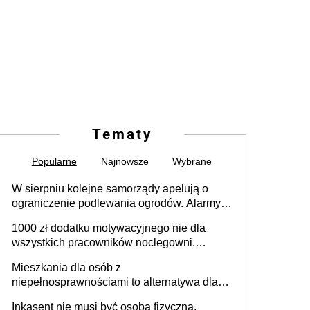
Tematy
Popularne
Najnowsze
Wybrane
W sierpniu kolejne samorządy apelują o
ograniczenie podlewania ogrodów. Alarmy w
625 gminach. Niżówka hydrogeologiczna
1000 zł dodatku motywacyjnego nie dla
może objąć cały kraj
wszystkich pracowników noclegowni.
MRPiPS wyjaśnia zasady
Mieszkania dla osób z
niepełnosprawnościami to alternatywa dla
opieki instytucjonalnej. 53% chce mieszkać
Inkasent nie musi być osobą fizyczną.