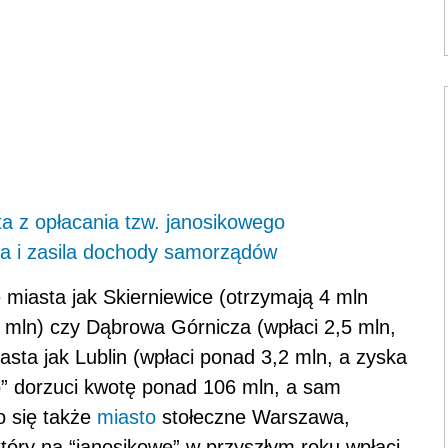
a z opłacania tzw. janosikowego
la i zasila dochody samorządów
e miasta jak Skierniewice (otrzymają 4 mln
 mln) czy Dąbrowa Górnicza (wpłaci 2,5 mln,
iasta jak Lublin (wpłaci ponad 3,2 mln, a zyska
o” dorzuci kwotę ponad 106 mln, a sam
o się także
miasto
stołeczne Warszawa,
który na “janosikowe” w przyszłym roku wpłaci