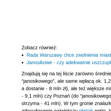
Zobacz również:
Rada Warszawy chce zwolnienia miast
Janosikowe - czy adekwatnie uszczup
Znajdują się na tej liście zarówno średni
“janosikowego”, ale same wpłacą ok. 1,2
a dostanie - 8 mln zł), ale też większe m
- 9,1 mln) czy Poznań (do “janosikoweg
otrzyma - 41 mln). W tym gronie znalazł
zdecydowanie największy
płatnik
netto, 