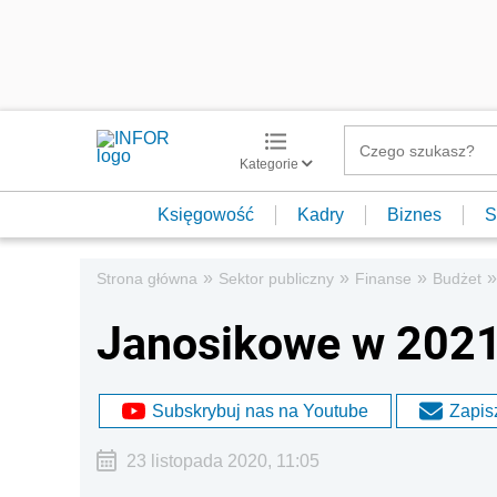
Kategorie
Księgowość
Kadry
Biznes
S
»
»
»
»
Strona główna
Sektor publiczny
Finanse
Budżet
Janosikowe w 2021 
Subskrybuj nas na Youtube
Zapisz
23 listopada 2020, 11:05