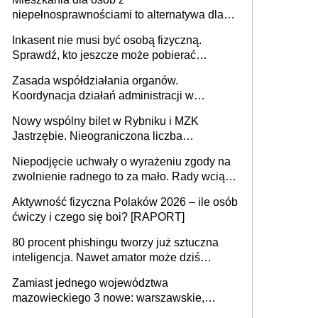
niepełnosprawnościami to alternatywa dla
opieki instytucjonalnej. 53% chce mieszkać
Inkasent nie musi być osobą fizyczną.
samodzielnie lub z rodziną
Sprawdź, kto jeszcze może pobierać
pieniądze
Zasada współdziałania organów.
Koordynacja działań administracji w
sprawach złożonych
Nowy wspólny bilet w Rybniku i MZK
Jastrzębie. Nieograniczona liczba
przejazdów za 16 zł
Niepodjęcie uchwały o wyrażeniu zgody na
zwolnienie radnego to za mało. Rady wciąż
popełniają ten błąd, a sądy muszą
Aktywność fizyczna Polaków 2026 – ile osób
rozstrzygać sprawy
ćwiczy i czego się boi? [RAPORT]
80 procent phishingu tworzy już sztuczna
inteligencja. Nawet amator może dziś
przeprowadzić skuteczny cyberatak
Zamiast jednego województwa
mazowieckiego 3 nowe: warszawskie,
płocko-siedleckie i staropolskie. Nigdzie w