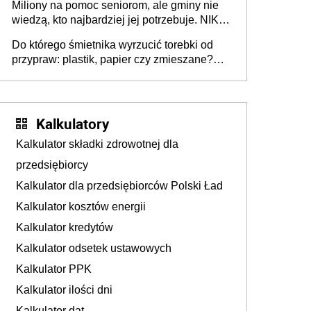
Miliony na pomoc seniorom, ale gminy nie
Europie nie ma tak dużych jednostek
wiedzą, kto najbardziej jej potrzebuje. NIK
stołecznych
ujawnia poważną lukę w systemie
Do którego śmietnika wyrzucić torebki od
przypraw: plastik, papier czy zmieszane?
Gdzie wyrzucić młynek po przyprawach?
Kalkulatory
Kalkulator składki zdrowotnej dla
przedsiębiorcy
Kalkulator dla przedsiębiorców Polski Ład
Kalkulator kosztów energii
Kalkulator kredytów
Kalkulator odsetek ustawowych
Kalkulator PPK
Kalkulator ilości dni
Kalkulator dat