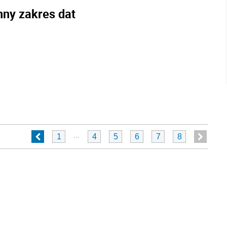
nny zakres dat
...
1
4
5
6
7
8