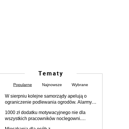
Tematy
Popularne
Najnowsze
Wybrane
W sierpniu kolejne samorządy apelują o
ograniczenie podlewania ogrodów. Alarmy w
625 gminach. Niżówka hydrogeologiczna
1000 zł dodatku motywacyjnego nie dla
może objąć cały kraj
wszystkich pracowników noclegowni.
MRPiPS wyjaśnia zasady
Mieszkania dla osób z