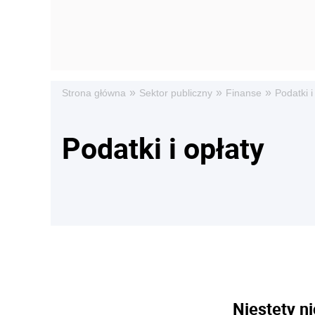
»
»
»
Strona główna
Sektor publiczny
Finanse
Podatki i
Podatki i opłaty
Niestety ni