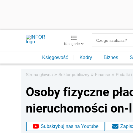
Kategorie
Księgowość
Kadry
Biznes
S
»
»
»
Strona główna
Sektor publiczny
Finanse
Podatki i
Osoby fizyczne pła
nieruchomości on-li
Subskrybuj nas na Youtube
Zapisz