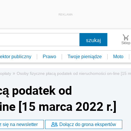
REKLAMA
Sklep
ektor publiczny
Prawo
Twoje pieniądze
Moto
»
 opłaty
Osoby fizyczne płacą podatek od nieruchomości on-line [15 m
cą podatek od
ne [15 marca 2022 r.]
 się na newsletter
Dołącz do grona ekspertów