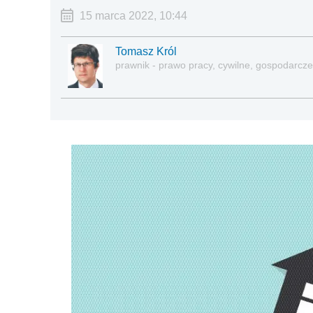
15 marca 2022, 10:44
Tomasz Król
prawnik - prawo pracy, cywilne, gospodarcze