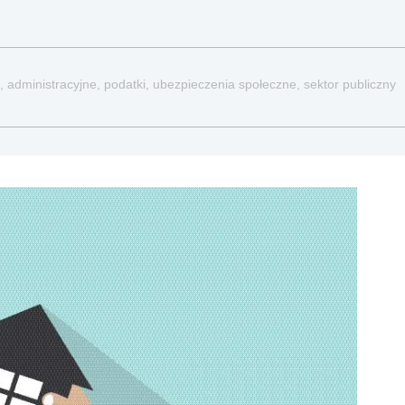
, administracyjne, podatki, ubezpieczenia społeczne, sektor publiczny