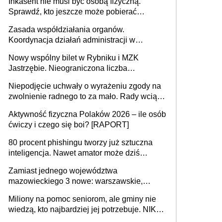
Inkasent nie musi być osobą fizyczną.
samodzielnie lub z rodziną
Sprawdź, kto jeszcze może pobierać
pieniądze
Zasada współdziałania organów.
Koordynacja działań administracji w
sprawach złożonych
Nowy wspólny bilet w Rybniku i MZK
Jastrzębie. Nieograniczona liczba
przejazdów za 16 zł
Niepodjęcie uchwały o wyrażeniu zgody na
zwolnienie radnego to za mało. Rady wciąż
popełniają ten błąd, a sądy muszą
Aktywność fizyczna Polaków 2026 – ile osób
rozstrzygać sprawy
ćwiczy i czego się boi? [RAPORT]
80 procent phishingu tworzy już sztuczna
inteligencja. Nawet amator może dziś
przeprowadzić skuteczny cyberatak
Zamiast jednego województwa
mazowieckiego 3 nowe: warszawskie,
płocko-siedleckie i staropolskie. Nigdzie w
Miliony na pomoc seniorom, ale gminy nie
Europie nie ma tak dużych jednostek
wiedzą, kto najbardziej jej potrzebuje. NIK
stołecznych
ujawnia poważną lukę w systemie