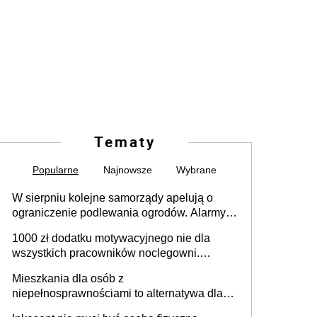
Tematy
Popularne
Najnowsze
Wybrane
W sierpniu kolejne samorządy apelują o
ograniczenie podlewania ogrodów. Alarmy w
625 gminach. Niżówka hydrogeologiczna
1000 zł dodatku motywacyjnego nie dla
może objąć cały kraj
wszystkich pracowników noclegowni.
MRPiPS wyjaśnia zasady
Mieszkania dla osób z
niepełnosprawnościami to alternatywa dla
opieki instytucjonalnej. 53% chce mieszkać