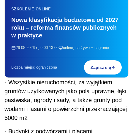
SZKOLENIE ONLINE
Nowa klasyfikacja budżetowa od 2027
roku – reforma finansów publicznych
w praktyce
26.08.2026 r., 9:00-13:00
online, na żywo + nagranie
Liczba miejsc ograniczona
Zapisz się
- Wszystkie nieruchomości, za wyjątkiem
gruntów użytkowanych jako pola uprawne, łąki,
pastwiska, ogrody i sady, a także grunty pod
wodami i lasami o powierzchni przekraczającej
5000 m2
- Budynki z podwórzami i placami