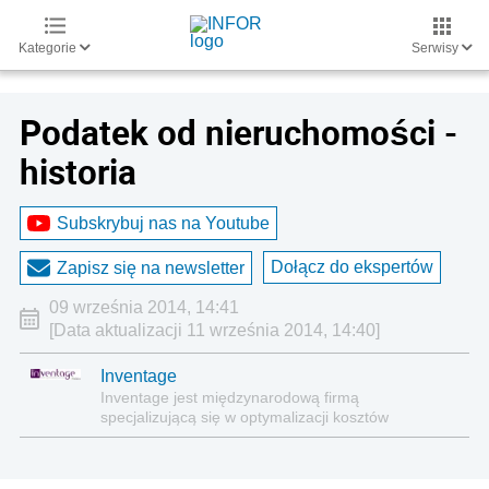
Kategorie
Serwisy
Podatek od nieruchomości -
historia
Subskrybuj nas na Youtube
Dołącz do ekspertów
Zapisz się na newsletter
09 września 2014, 14:41
[Data aktualizacji 11 września 2014, 14:40]
Inventage
Inventage jest międzynarodową firmą
specjalizującą się w optymalizacji kosztów