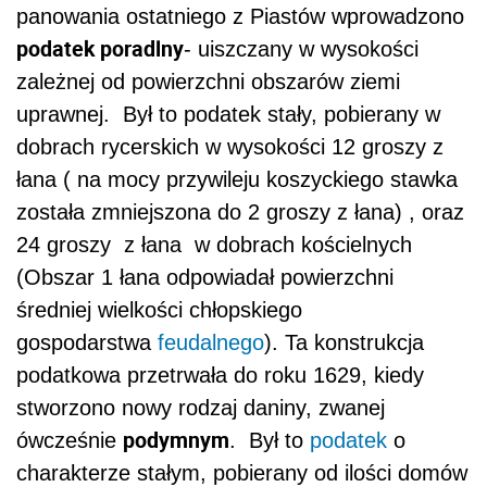
panowania ostatniego z Piastów wprowadzono
podatek poradlny
- uiszczany w wysokości
zależnej od powierzchni obszarów ziemi
uprawnej. Był to podatek stały, pobierany w
dobrach rycerskich w wysokości 12 groszy z
łana ( na mocy przywileju koszyckiego stawka
została zmniejszona do 2 groszy z łana) , oraz
24 groszy z łana w dobrach kościelnych
(Obszar 1 łana odpowiadał powierzchni
średniej wielkości chłopskiego
gospodarstwa
feudalnego
). Ta konstrukcja
podatkowa przetrwała do roku 1629, kiedy
stworzono nowy rodzaj daniny, zwanej
podymnym
ówcześnie
. Był to
podatek
o
charakterze stałym, pobierany od ilości domów