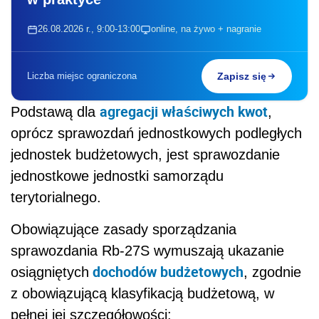
26.08.2026 r., 9:00-13:00
online, na żywo + nagranie
Liczba miejsc ograniczona
Zapisz się
agregacji właściwych kwot
Podstawą dla
,
oprócz sprawozdań jednostkowych podległych
jednostek budżetowych, jest sprawozdanie
jednostkowe jednostki samorządu
terytorialnego.
Obowiązujące zasady sporządzania
sprawozdania Rb-27S wymuszają ukazanie
dochodów budżetowych
osiągniętych
, zgodnie
z obowiązującą klasyfikacją budżetową, w
pełnej jej szczegółowości: