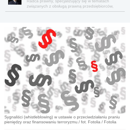
Radca prawny, specjalizujący się w tematach
związanych z obsługą prawną przedsiębiorców,
prawem korporacyjnym, zamówieniami in house,
publicznym transportem zbiorowym i Compliance.
Sygnaliści (whistleblowing) w ustawie o przeciwdziałaniu praniu
pieniędzy oraz finansowaniu terroryzmu./ fot. Fotolia
/
Fotolia