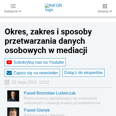
Kategorie
Serwisy
Okres, zakres i sposoby
przetwarzania danych
osobowych w mediacji
Subskrybuj nas na Youtube
Dołącz do ekspertów
Zapisz się na newsletter
22 maja 2020, 13:52
Paweł Bronisław Ludwiczak
Radca prawny, specjalizujący się w tematach
związanych z obsługą prawną przedsiębiorców,
prawem korporacyjnym, zamówieniami in house,
Paweł Glonek
publicznym transportem zbiorowym i Compliance.
Radca prawny / Mediator