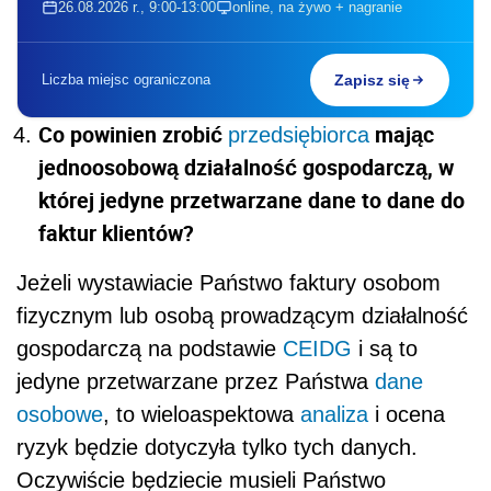
26.08.2026 r., 9:00-13:00
online, na żywo + nagranie
Liczba miejsc ograniczona
Zapisz się
Co powinien zrobić
mając
przedsiębiorca
jednoosobową działalność gospodarczą, w
której jedyne przetwarzane dane to dane do
faktur klientów?
Jeżeli wystawiacie Państwo faktury osobom
fizycznym lub osobą prowadzącym działalność
gospodarczą na podstawie
CEIDG
i są to
jedyne przetwarzane przez Państwa
dane
osobowe
, to wieloaspektowa
analiza
i ocena
ryzyk będzie dotyczyła tylko tych danych.
Oczywiście będziecie musieli Państwo