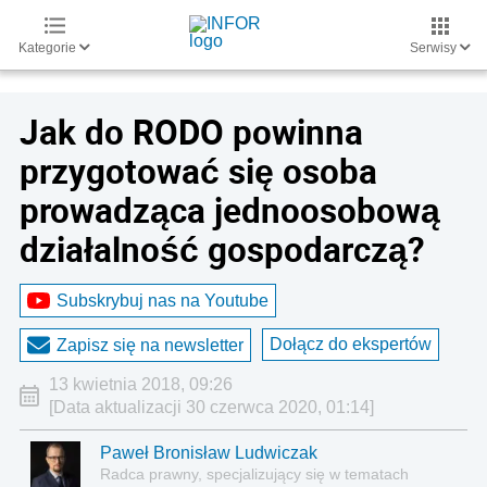
Kategorie
Serwisy
Jak do RODO powinna
przygotować się osoba
prowadząca jednoosobową
działalność gospodarczą?
Subskrybuj nas na Youtube
Dołącz do ekspertów
Zapisz się na newsletter
13 kwietnia 2018, 09:26
[Data aktualizacji 30 czerwca 2020, 01:14]
Paweł Bronisław Ludwiczak
Radca prawny, specjalizujący się w tematach