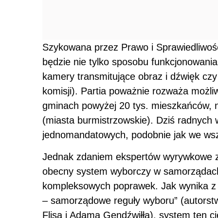
Szykowana przez Prawo i Sprawiedliwo
będzie nie tylko sposobu funkcjonowania
kamery transmitujące obraz i dźwięk czy 
komisji). Partia poważnie rozważa możli
gminach powyżej 20 tys. mieszkańców, 
(miasta burmistrzowskie). Dziś radnych
jednomandatowych, podobnie jak we wsz
Jednak zdaniem ekspertów wyrywkowe z
obecny system wyborczy w samorządach
kompleksowych poprawek. Jak wynika z n
– samorządowe reguły wyboru” (autorst
Flisa i Adama Gendźwiłła), system ten c