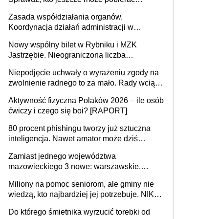
pieniądze
Zasada współdziałania organów.
Koordynacja działań administracji w
sprawach złożonych
Nowy wspólny bilet w Rybniku i MZK
Jastrzębie. Nieograniczona liczba
przejazdów za 16 zł
Niepodjęcie uchwały o wyrażeniu zgody na
zwolnienie radnego to za mało. Rady wciąż
popełniają ten błąd, a sądy muszą
Aktywność fizyczna Polaków 2026 – ile osób
rozstrzygać sprawy
ćwiczy i czego się boi? [RAPORT]
80 procent phishingu tworzy już sztuczna
inteligencja. Nawet amator może dziś
przeprowadzić skuteczny cyberatak
Zamiast jednego województwa
mazowieckiego 3 nowe: warszawskie,
płocko-siedleckie i staropolskie. Nigdzie w
Miliony na pomoc seniorom, ale gminy nie
Europie nie ma tak dużych jednostek
wiedzą, kto najbardziej jej potrzebuje. NIK
stołecznych
ujawnia poważną lukę w systemie
Do którego śmietnika wyrzucić torebki od