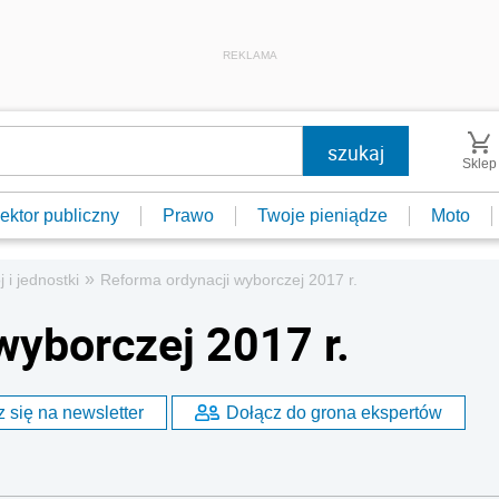
REKLAMA
Sklep
ektor publiczny
Prawo
Twoje pieniądze
Moto
»
j i jednostki
Reforma ordynacji wyborczej 2017 r.
wyborczej 2017 r.
 się na newsletter
Dołącz do grona ekspertów