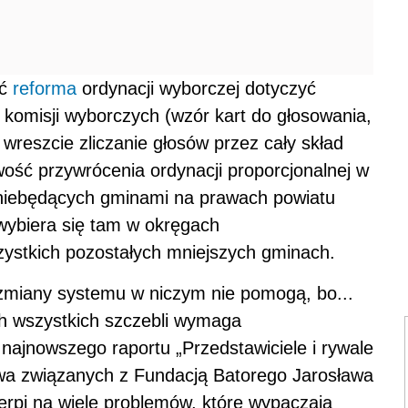
ść
reforma
ordynacji wyborczej dotyczyć
 komisji wyborczych (wzór kart do głosowania,
wreszcie zliczanie głosów przez cały skład
wość przywrócenia ordynacji proporcjonalnej w
niebędących gminami na prawach powiatu
 wybiera się tam w okręgach
ystkich pozostałych mniejszych gminach.
miany systemu w niczym nie pomogą, bo...
 wszystkich szczebli wymaga
ajnowszego raportu „Przedstawiciele i rywale
wa związanych z Fundacją Batorego Jarosława
ierpi na wiele problemów, które wypaczają