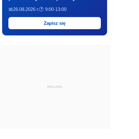
📅26.08.2026 r.
🕐 9:00-13:00
Zapisz się
REKLAMA