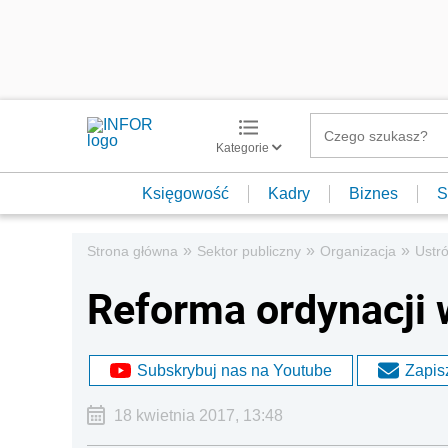
Kategorie
Księgowość
Kadry
Biznes
S
»
»
»
Strona główna
Sektor publiczny
Organizacja
Ustró
Reforma ordynacji 
Subskrybuj nas na Youtube
Zapisz
18 kwietnia 2017, 13:48