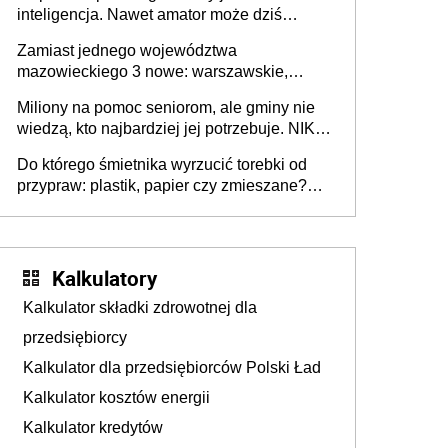
inteligencja. Nawet amator może dziś
przeprowadzić skuteczny cyberatak
Zamiast jednego województwa
mazowieckiego 3 nowe: warszawskie,
płocko-siedleckie i staropolskie. Nigdzie w
Miliony na pomoc seniorom, ale gminy nie
Europie nie ma tak dużych jednostek
wiedzą, kto najbardziej jej potrzebuje. NIK
stołecznych
ujawnia poważną lukę w systemie
Do którego śmietnika wyrzucić torebki od
przypraw: plastik, papier czy zmieszane?
Gdzie wyrzucić młynek po przyprawach?
Kalkulatory
Kalkulator składki zdrowotnej dla
przedsiębiorcy
Kalkulator dla przedsiębiorców Polski Ład
Kalkulator kosztów energii
Kalkulator kredytów