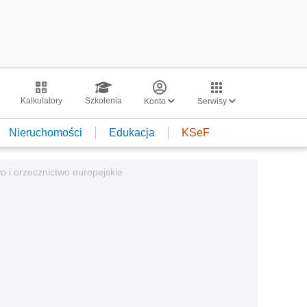
Kalkulatory
Szkolenia
Konto
Serwisy
Nieruchomości
Edukacja
KSeF
o i orzecznictwo europejskie