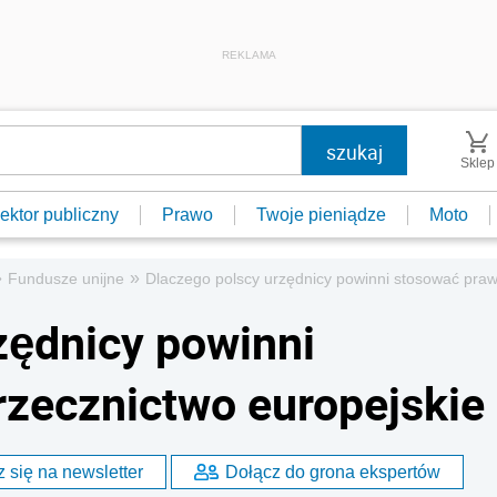
REKLAMA
Sklep
ektor publiczny
Prawo
Twoje pieniądze
Moto
»
»
Fundusze unijne
Dlaczego polscy urzędnicy powinni stosować praw
zędnicy powinni
rzecznictwo europejskie
 się na newsletter
Dołącz do grona ekspertów