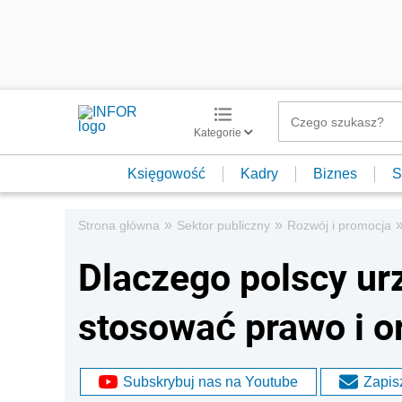
Kategorie
Księgowość
Kadry
Biznes
S
»
»
Strona główna
Sektor publiczny
Rozwój i promocja
Dlaczego polscy ur
stosować prawo i o
Subskrybuj nas na Youtube
Zapisz