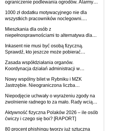
ograniczenie podlewania ogrodów. Alarmy w
625 gminach. Niżówka hydrogeologiczna
1000 zł dodatku motywacyjnego nie dla
może objąć cały kraj
wszystkich pracowników noclegowni.
MRPiPS wyjaśnia zasady
Mieszkania dla osób z
niepełnosprawnościami to alternatywa dla
opieki instytucjonalnej. 53% chce mieszkać
Inkasent nie musi być osobą fizyczną.
samodzielnie lub z rodziną
Sprawdź, kto jeszcze może pobierać
pieniądze
Zasada współdziałania organów.
Koordynacja działań administracji w
sprawach złożonych
Nowy wspólny bilet w Rybniku i MZK
Jastrzębie. Nieograniczona liczba
przejazdów za 16 zł
Niepodjęcie uchwały o wyrażeniu zgody na
zwolnienie radnego to za mało. Rady wciąż
popełniają ten błąd, a sądy muszą
Aktywność fizyczna Polaków 2026 – ile osób
rozstrzygać sprawy
ćwiczy i czego się boi? [RAPORT]
80 procent phishingu tworzy już sztuczna