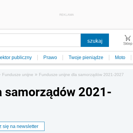
REKLAMA
Sklep
ektor publiczny
Prawo
Twoje pieniądze
Moto
»
»
Fundusze unijne
Fundusze unijne dla samorządów 2021-2027
la samorządów 2021-
 się na newsletter