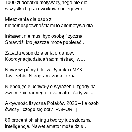
1000 zł dodatku motywacyjnego nie dla
może objąć cały kraj
wszystkich pracowników noclegowni.
MRPiPS wyjaśnia zasady
Mieszkania dla osób z
niepełnosprawnościami to alternatywa dla
opieki instytucjonalnej. 53% chce mieszkać
Inkasent nie musi być osobą fizyczną.
samodzielnie lub z rodziną
Sprawdź, kto jeszcze może pobierać
pieniądze
Zasada współdziałania organów.
Koordynacja działań administracji w
sprawach złożonych
Nowy wspólny bilet w Rybniku i MZK
Jastrzębie. Nieograniczona liczba
przejazdów za 16 zł
Niepodjęcie uchwały o wyrażeniu zgody na
zwolnienie radnego to za mało. Rady wciąż
popełniają ten błąd, a sądy muszą
Aktywność fizyczna Polaków 2026 – ile osób
rozstrzygać sprawy
ćwiczy i czego się boi? [RAPORT]
80 procent phishingu tworzy już sztuczna
inteligencja. Nawet amator może dziś