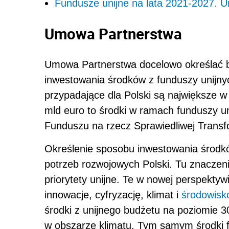
Fundusze unijne na lata 2021-2027. 
Umowa Partnerstwa
Umowa Partnerstwa docelowo określać bę
inwestowania środków z funduszy unijny
przypadające dla Polski są największe w 
mld euro to środki w ramach funduszy uni
Funduszu na rzecz Sprawiedliwej Transf
Określenie sposobu inwestowania środkó
potrzeb rozwojowych Polski. Tu znaczen
priorytety unijne. Te w nowej perspekty
innowacje, cyfryzację, klimat i
środowisk
środki z unijnego budżetu na poziomie 
w obszarze klimatu. Tym samym środki f