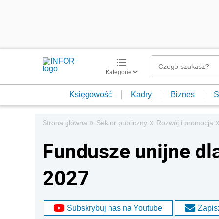
Kategorie
Księgowość
Kadry
Biznes
S
»
»
Strona główna
Sektor publiczny
Rozwój i promocja
Fundusze unijne d
2027
Subskrybuj nas na Youtube
Zapisz