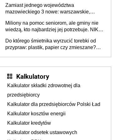
przeprowadzić skuteczny cyberatak
Zamiast jednego województwa
mazowieckiego 3 nowe: warszawskie,
płocko-siedleckie i staropolskie. Nigdzie w
Miliony na pomoc seniorom, ale gminy nie
Europie nie ma tak dużych jednostek
wiedzą, kto najbardziej jej potrzebuje. NIK
stołecznych
ujawnia poważną lukę w systemie
Do którego śmietnika wyrzucić torebki od
przypraw: plastik, papier czy zmieszane?
Gdzie wyrzucić młynek po przyprawach?
Kalkulatory
Kalkulator składki zdrowotnej dla
przedsiębiorcy
Kalkulator dla przedsiębiorców Polski Ład
Kalkulator kosztów energii
Kalkulator kredytów
Kalkulator odsetek ustawowych