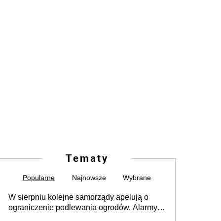
Tematy
Popularne
Najnowsze
Wybrane
W sierpniu kolejne samorządy apelują o
ograniczenie podlewania ogrodów. Alarmy w
625 gminach. Niżówka hydrogeologiczna