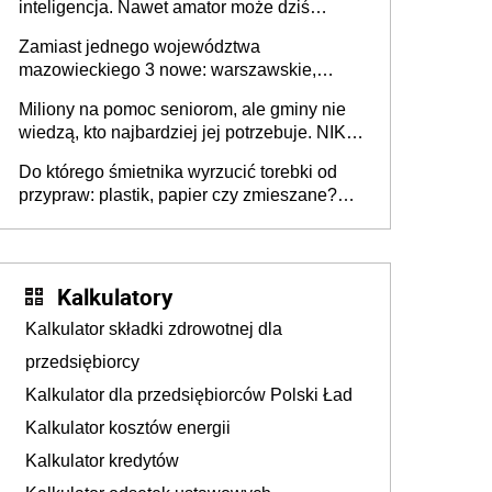
inteligencja. Nawet amator może dziś
przeprowadzić skuteczny cyberatak
Zamiast jednego województwa
mazowieckiego 3 nowe: warszawskie,
płocko-siedleckie i staropolskie. Nigdzie w
Miliony na pomoc seniorom, ale gminy nie
Europie nie ma tak dużych jednostek
wiedzą, kto najbardziej jej potrzebuje. NIK
stołecznych
ujawnia poważną lukę w systemie
Do którego śmietnika wyrzucić torebki od
przypraw: plastik, papier czy zmieszane?
Gdzie wyrzucić młynek po przyprawach?
Kalkulatory
Kalkulator składki zdrowotnej dla
przedsiębiorcy
Kalkulator dla przedsiębiorców Polski Ład
Kalkulator kosztów energii
Kalkulator kredytów