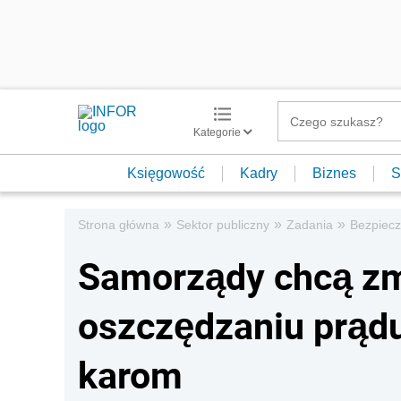
Kategorie
Księgowość
Kadry
Biznes
S
»
»
»
Strona główna
Sektor publiczny
Zadania
Bezpiec
Samorządy chcą z
oszczędzaniu prądu
karom