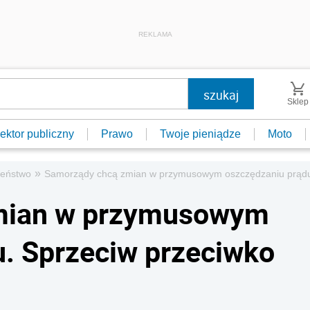
REKLAMA
Sklep
ektor publiczny
Prawo
Twoje pieniądze
Moto
»
zeństwo
Samorządy chcą zmian w przymusowym oszczędzaniu prądu
mian w przymusowym
. Sprzeciw przeciwko