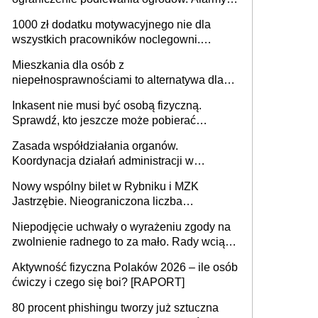
625 gminach. Niżówka hydrogeologiczna
1000 zł dodatku motywacyjnego nie dla
może objąć cały kraj
wszystkich pracowników noclegowni.
MRPiPS wyjaśnia zasady
Mieszkania dla osób z
niepełnosprawnościami to alternatywa dla
opieki instytucjonalnej. 53% chce mieszkać
Inkasent nie musi być osobą fizyczną.
samodzielnie lub z rodziną
Sprawdź, kto jeszcze może pobierać
pieniądze
Zasada współdziałania organów.
Koordynacja działań administracji w
sprawach złożonych
Nowy wspólny bilet w Rybniku i MZK
Jastrzębie. Nieograniczona liczba
przejazdów za 16 zł
Niepodjęcie uchwały o wyrażeniu zgody na
zwolnienie radnego to za mało. Rady wciąż
popełniają ten błąd, a sądy muszą
Aktywność fizyczna Polaków 2026 – ile osób
rozstrzygać sprawy
ćwiczy i czego się boi? [RAPORT]
80 procent phishingu tworzy już sztuczna