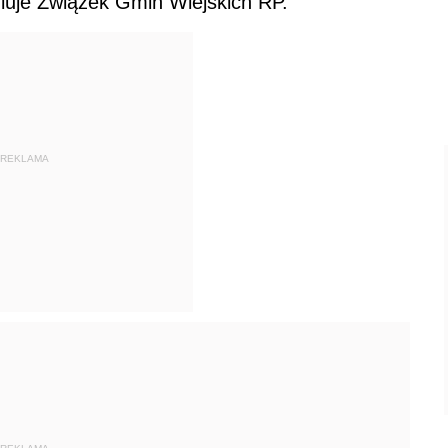
uluje Związek Gmin Wiejskich RP.
REKLAMA