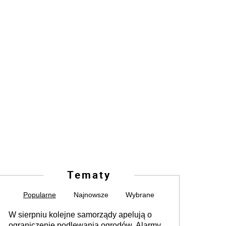
Tematy
Popularne
Najnowsze
Wybrane
W sierpniu kolejne samorządy apelują o
ograniczenie podlewania ogrodów. Alarmy w