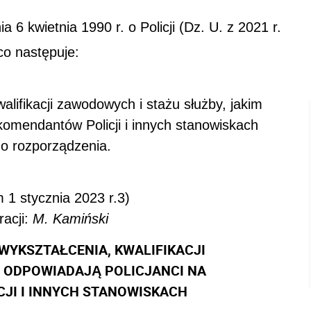
a 6 kwietnia 1990 r. o Policji (Dz. U. z 2021 r.
co następuje:
lifikacji zawodowych i stażu służby, jakim
komendantów Policji i innych stanowiskach
do rozporządzenia.
 1 stycznia 2023 r.
3)
acji
:
M.
Kamiński
 WYKSZTAŁCENIA, KWALIFIKACJI
M ODPOWIADAJĄ POLICJANCI NA
JI I INNYCH STANOWISKACH