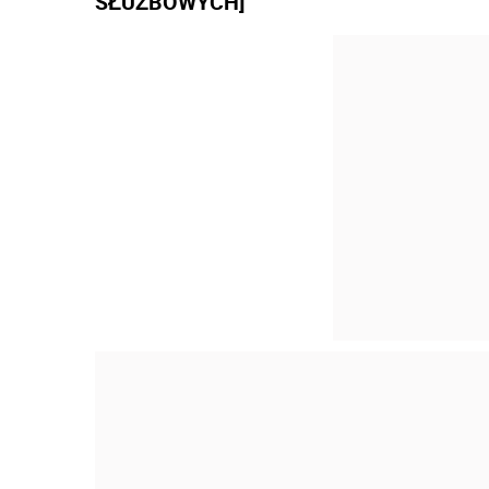
SŁUŻBOWYCH]