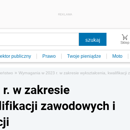
REKLAMA
Sklep
ektor publiczny
Prawo
Twoje pieniądze
Moto
»
zeństwo
Wymagania w 2023 r. w zakresie wykształcenia, kwalifikacji z
. w zakresie
ifikacji zawodowych i
ji