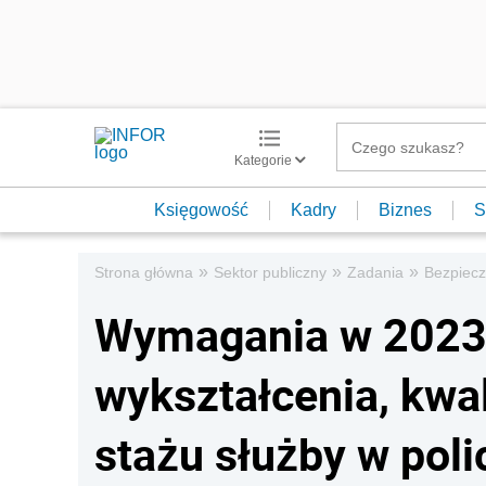
Kategorie
Księgowość
Kadry
Biznes
S
»
»
»
Strona główna
Sektor publiczny
Zadania
Bezpiec
Wymagania w 2023 r
wykształcenia, kwal
stażu służby w polic