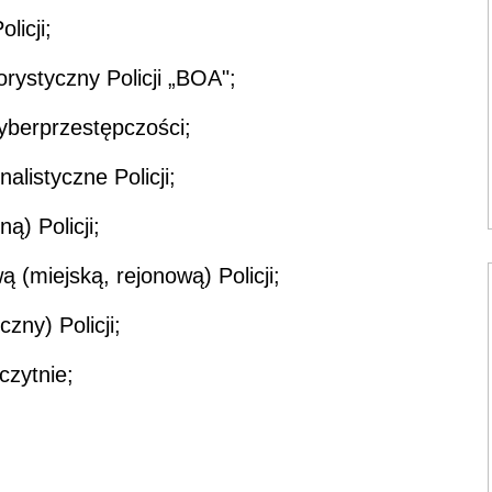
icji;
rystyczny Policji „BOA";
yberprzestępczości;
listyczne Policji;
) Policji;
(miejską, rejonową) Policji;
czny) Policji;
czytnie;