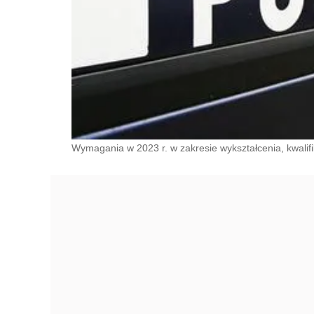
Wymagania w 2023 r. w zakresie wykształcenia, kwalifik