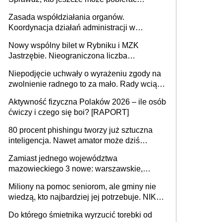
pieniądze
Zasada współdziałania organów.
Koordynacja działań administracji w
sprawach złożonych
Nowy wspólny bilet w Rybniku i MZK
Jastrzębie. Nieograniczona liczba
przejazdów za 16 zł
Niepodjęcie uchwały o wyrażeniu zgody na
zwolnienie radnego to za mało. Rady wciąż
popełniają ten błąd, a sądy muszą
Aktywność fizyczna Polaków 2026 – ile osób
rozstrzygać sprawy
ćwiczy i czego się boi? [RAPORT]
80 procent phishingu tworzy już sztuczna
inteligencja. Nawet amator może dziś
przeprowadzić skuteczny cyberatak
Zamiast jednego województwa
mazowieckiego 3 nowe: warszawskie,
płocko-siedleckie i staropolskie. Nigdzie w
Miliony na pomoc seniorom, ale gminy nie
Europie nie ma tak dużych jednostek
wiedzą, kto najbardziej jej potrzebuje. NIK
stołecznych
ujawnia poważną lukę w systemie
Do którego śmietnika wyrzucić torebki od