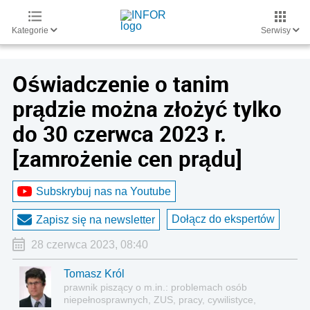
Kategorie
Serwisy
Oświadczenie o tanim
prądzie można złożyć tylko
do 30 czerwca 2023 r.
[zamrożenie cen prądu]
Subskrybuj nas na Youtube
Dołącz do ekspertów
Zapisz się na newsletter
28 czerwca 2023, 08:40
Tomasz Król
prawnik piszący o m.in.: problemach osób
niepełnosprawnych, ZUS, pracy, cywilistyce,