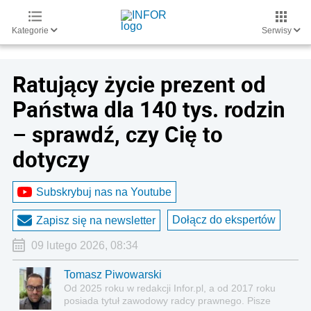
Kategorie
Serwisy
Ratujący życie prezent od
Państwa dla 140 tys. rodzin
– sprawdź, czy Cię to
dotyczy
Subskrybuj nas na Youtube
Dołącz do ekspertów
Zapisz się na newsletter
09 lutego 2026, 08:34
Tomasz Piwowarski
Od 2025 roku w redakcji Infor.pl, a od 2017 roku
posiada tytuł zawodowy radcy prawnego. Pisze