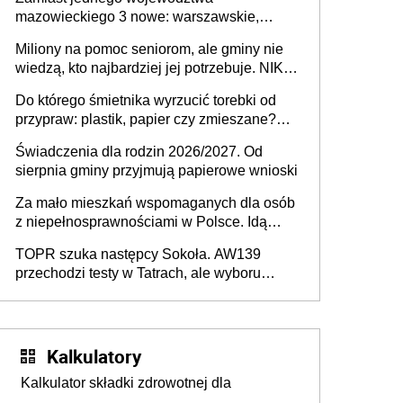
mazowieckiego 3 nowe: warszawskie,
płocko-siedleckie i staropolskie. Nigdzie w
Miliony na pomoc seniorom, ale gminy nie
Europie nie ma tak dużych jednostek
wiedzą, kto najbardziej jej potrzebuje. NIK
stołecznych
ujawnia poważną lukę w systemie
Do którego śmietnika wyrzucić torebki od
przypraw: plastik, papier czy zmieszane?
Gdzie wyrzucić młynek po przyprawach?
Świadczenia dla rodzin 2026/2027. Od
sierpnia gminy przyjmują papierowe wnioski
Za mało mieszkań wspomaganych dla osób
z niepełnosprawnościami w Polsce. Idą
zmiany w przepisach
TOPR szuka następcy Sokoła. AW139
przechodzi testy w Tatrach, ale wyboru
jeszcze nie ma
Kalkulatory
Kalkulator składki zdrowotnej dla