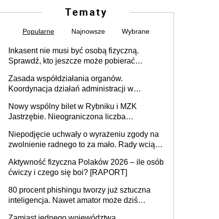
Tematy
Popularne
Najnowsze
Wybrane
Inkasent nie musi być osobą fizyczną.
Sprawdź, kto jeszcze może pobierać
pieniądze
Zasada współdziałania organów.
Koordynacja działań administracji w
sprawach złożonych
Nowy wspólny bilet w Rybniku i MZK
Jastrzębie. Nieograniczona liczba
przejazdów za 16 zł
Niepodjęcie uchwały o wyrażeniu zgody na
zwolnienie radnego to za mało. Rady wciąż
popełniają ten błąd, a sądy muszą
Aktywność fizyczna Polaków 2026 – ile osób
rozstrzygać sprawy
ćwiczy i czego się boi? [RAPORT]
80 procent phishingu tworzy już sztuczna
inteligencja. Nawet amator może dziś
przeprowadzić skuteczny cyberatak
Zamiast jednego województwa