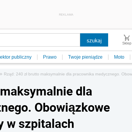
REKLAMA
Sklep
ektor publiczny
Prawo
Twoje pieniądze
Moto
»
Rząd: 240 zł brutto maksymalnie dla pracownika medycznego. Obowi
o maksymalnie dla
znego. Obowiązkowe
y w szpitalach