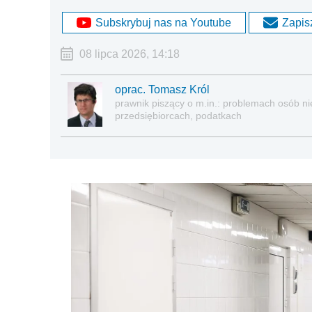
Subskrybuj nas na Youtube
Zapisz
08 lipca 2026, 14:18
oprac. Tomasz Król
prawnik piszący o m.in.: problemach osób nie
przedsiębiorcach, podatkach