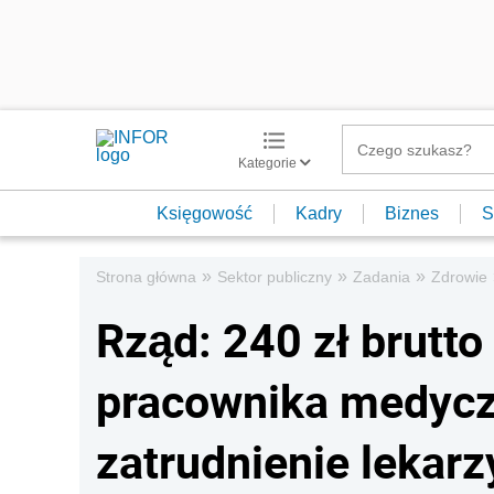
Kategorie
Księgowość
Kadry
Biznes
S
»
»
»
Strona główna
Sektor publiczny
Zadania
Zdrowie
Rząd: 240 zł brutt
pracownika medyc
zatrudnienie lekarz