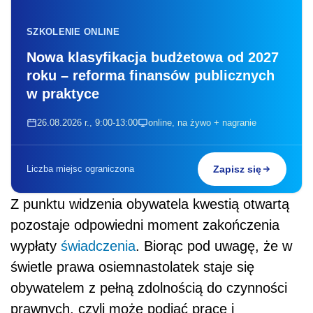
SZKOLENIE ONLINE
Nowa klasyfikacja budżetowa od 2027
roku – reforma finansów publicznych
w praktyce
26.08.2026 r., 9:00-13:00
online, na żywo + nagranie
Liczba miejsc ograniczona
Zapisz się
Z punktu widzenia obywatela kwestią otwartą
pozostaje odpowiedni moment zakończenia
wypłaty
świadczenia
. Biorąc pod uwagę, że w
świetle prawa osiemnastolatek staje się
obywatelem z pełną zdolnością do czynności
prawnych, czyli może podjąć pracę i