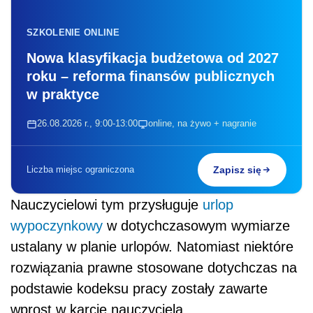
SZKOLENIE ONLINE
Nowa klasyfikacja budżetowa od 2027
roku – reforma finansów publicznych
w praktyce
26.08.2026 r., 9:00-13:00
online, na żywo + nagranie
Liczba miejsc ograniczona
Zapisz się
Nauczycielowi tym przysługuje
urlop
wypoczynkowy
w dotychczasowym wymiarze
ustalany w planie urlopów. Natomiast niektóre
rozwiązania prawne stosowane dotychczas na
podstawie kodeksu pracy zostały zawarte
wprost w karcie nauczyciela.