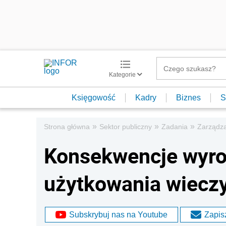
Kategorie
Księgowość
Kadry
Biznes
S
»
»
»
Strona główna
Sektor publiczny
Zadania
Zarządza
Konsekwencje wyro
użytkowania wiecz
Subskrybuj nas na Youtube
Zapisz