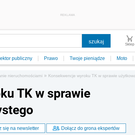
REKLAMA
Sklep
ektor publiczny
Prawo
Twoje pieniądze
Moto
»
nie nieruchomościami
Konsekwencje wyroku TK w sprawie użytkowa
ku TK w sprawie
ystego
 się na newsletter
Dołącz do grona ekspertów