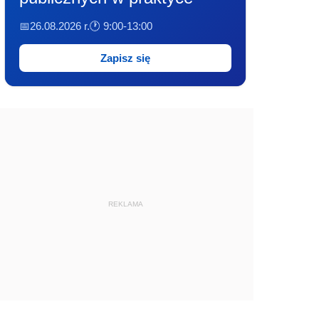
📅26.08.2026 r.
🕐 9:00-13:00
Zapisz się
REKLAMA