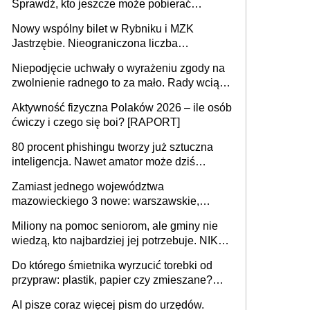
Sprawdź, kto jeszcze może pobierać
pieniądze
Nowy wspólny bilet w Rybniku i MZK
Jastrzębie. Nieograniczona liczba
przejazdów za 16 zł
Niepodjęcie uchwały o wyrażeniu zgody na
zwolnienie radnego to za mało. Rady wciąż
popełniają ten błąd, a sądy muszą
Aktywność fizyczna Polaków 2026 – ile osób
rozstrzygać sprawy
ćwiczy i czego się boi? [RAPORT]
80 procent phishingu tworzy już sztuczna
inteligencja. Nawet amator może dziś
przeprowadzić skuteczny cyberatak
Zamiast jednego województwa
mazowieckiego 3 nowe: warszawskie,
płocko-siedleckie i staropolskie. Nigdzie w
Miliony na pomoc seniorom, ale gminy nie
Europie nie ma tak dużych jednostek
wiedzą, kto najbardziej jej potrzebuje. NIK
stołecznych
ujawnia poważną lukę w systemie
Do którego śmietnika wyrzucić torebki od
przypraw: plastik, papier czy zmieszane?
Gdzie wyrzucić młynek po przyprawach?
AI pisze coraz więcej pism do urzędów.