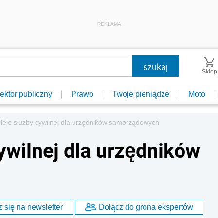
REKLAMA
Sklep
ektor publiczny
Prawo
Twoje pieniądze
Moto
ileje służby cywilnej dla urzędników samorządowych
ywilnej dla urzędników
 się na newsletter
Dołącz do grona ekspertów