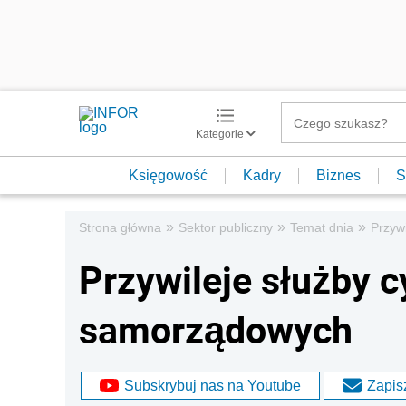
Kategorie
Księgowość
Kadry
Biznes
S
»
»
»
Strona główna
Sektor publiczny
Temat dnia
Przyw
Przywileje służby c
samorządowych
Subskrybuj nas na Youtube
Zapisz