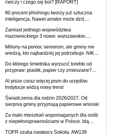
ćwiczy i czego się boi? [RAPORT]
80 procent phishingu tworzy już sztuczna
inteligencja. Nawet amator może dziś
przeprowadzić skuteczny cyberatak
Zamiast jednego województwa
mazowieckiego 3 nowe: warszawskie,
płocko-siedleckie i staropolskie. Nigdzie w
Miliony na pomoc seniorom, ale gminy nie
Europie nie ma tak dużych jednostek
wiedzą, kto najbardziej jej potrzebuje. NIK
stołecznych
ujawnia poważną lukę w systemie
Do którego śmietnika wyrzucić torebki od
przypraw: plastik, papier czy zmieszane?
Gdzie wyrzucić młynek po przyprawach?
AI pisze coraz więcej pism do urzędów.
Instytucje widzą nowy trend
Świadczenia dla rodzin 2026/2027. Od
sierpnia gminy przyjmują papierowe wnioski
Za mało mieszkań wspomaganych dla osób
z niepełnosprawnościami w Polsce. Idą
zmiany w przepisach
TOPR szuka następcy Sokoła. AW139