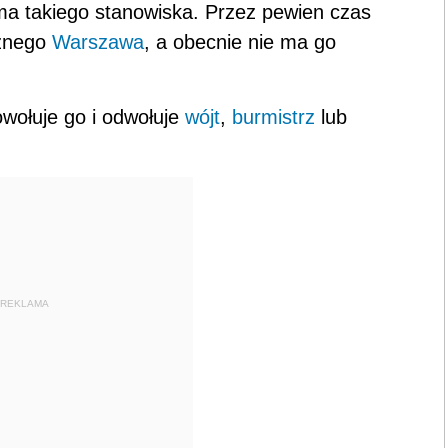
a takiego stanowiska. Przez pewien czas
cznego
Warszawa
, a obecnie nie ma go
owołuje go i odwołuje
wójt
,
burmistrz
lub
REKLAMA