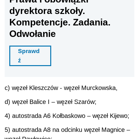
dyrektora szkoły.
Kompetencje. Zadania.
Odwołanie
Sprawd
ź
c) węzeł Kleszczów - węzeł Murckowska,
d) węzeł Balice I – węzeł Szarów;
4) autostrada A6 Kołbaskowo – węzeł Kijewo;
5) autostrada A8 na odcinku węzeł Magnice –
węzeł Pawłowice;