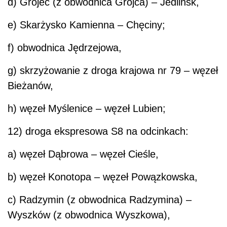
d) Grójec (z obwodnica Grójca) – Jedlińsk,
e) Skarżysko Kamienna – Chęciny;
f) obwodnica Jędrzejowa,
g) skrzyżowanie z droga krajowa nr 79 – węzeł
Bieżanów,
h) węzeł Myślenice – węzeł Lubien;
12) droga ekspresowa S8 na odcinkach:
a) węzeł Dąbrowa – węzeł Cieśle,
b) węzeł Konotopa – węzeł Powązkowska,
c) Radzymin (z obwodnica Radzymina) –
Wyszków (z obwodnica Wyszkowa),