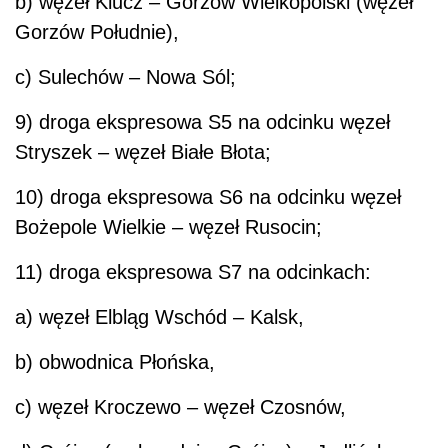
b) węzeł Klucz – Gorzów Wielkopolski (węzeł
Gorzów Południe),
c) Sulechów – Nowa Sól;
9) droga ekspresowa S5 na odcinku węzeł
Stryszek – węzeł Białe Błota;
10) droga ekspresowa S6 na odcinku węzeł
Bożepole Wielkie – węzeł Rusocin;
11) droga ekspresowa S7 na odcinkach:
a) węzeł Elbląg Wschód – Kalsk,
b) obwodnica Płońska,
c) węzeł Kroczewo – węzeł Czosnów,