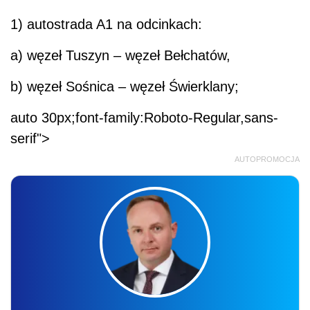
1) autostrada A1 na odcinkach:
a) węzeł Tuszyn – węzeł Bełchatów,
b) węzeł Sośnica – węzeł Świerklany;
auto 30px;font-family:Roboto-Regular,sans-
serif">
AUTOPROMOCJA