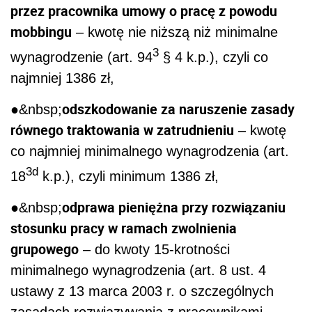
przez pracownika umowy o pracę z powodu
mobbingu
– kwotę nie niższą niż minimalne
3
wynagrodzenie (art. 94
§ 4 k.p.), czyli co
najmniej 1386 zł,
odszkodowanie za naruszenie zasady
●&nbsp;
równego traktowania w zatrudnieniu
– kwotę
co najmniej minimalnego wynagrodzenia (art.
3d
18
k.p.), czyli minimum 1386 zł,
odprawa pieniężna przy rozwiązaniu
●&nbsp;
stosunku pracy w ramach zwolnienia
grupowego
– do kwoty 15-krotności
minimalnego wynagrodzenia (art. 8 ust. 4
ustawy z 13 marca 2003 r. o szczególnych
zasadach rozwiązywania z pracownikami