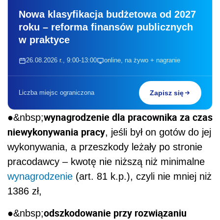
Nowa klasyfikacja budżetowa od 2027
roku – reforma finansów publicznych
w praktyce
26.08.2026 r., 9:00-13:00
online, na żywo + nagranie
Liczba miejsc ograniczona
Zapisz się
wynagrodzenie dla pracownika za czas
●&nbsp;
niewykonywania pracy
, jeśli był on gotów do jej
wykonywania, a przeszkody leżały po stronie
pracodawcy – kwotę nie niższą niż minimalne
wynagrodzenie
(art. 81 k.p.), czyli nie mniej niż
1386 zł,
odszkodowanie przy rozwiązaniu
●&nbsp;