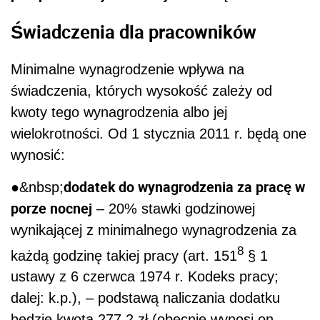
Świadczenia dla pracowników
Minimalne wynagrodzenie wpływa na
świadczenia, których wysokość zależy od
kwoty tego wynagrodzenia albo jej
wielokrotności. Od 1 stycznia 2011 r. będą one
wynosić:
dodatek do wynagrodzenia za pracę w
●&nbsp;
porze nocnej
– 20% stawki godzinowej
wynikającej z minimalnego wynagrodzenia za
8
każdą godzinę takiej pracy (art. 151
§ 1
ustawy z 6 czerwca 1974 r. Kodeks pracy;
dalej: k.p.), – podstawą naliczania dodatku
będzie kwota 277,2 zł (obecnie wynosi on