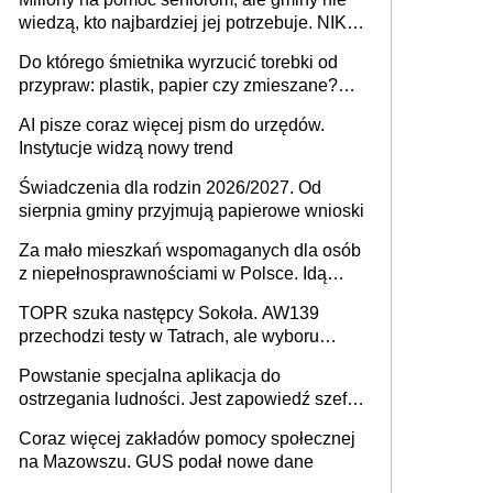
Europie nie ma tak dużych jednostek
wiedzą, kto najbardziej jej potrzebuje. NIK
stołecznych
ujawnia poważną lukę w systemie
Do którego śmietnika wyrzucić torebki od
przypraw: plastik, papier czy zmieszane?
Gdzie wyrzucić młynek po przyprawach?
AI pisze coraz więcej pism do urzędów.
Instytucje widzą nowy trend
Świadczenia dla rodzin 2026/2027. Od
sierpnia gminy przyjmują papierowe wnioski
Za mało mieszkań wspomaganych dla osób
z niepełnosprawnościami w Polsce. Idą
zmiany w przepisach
TOPR szuka następcy Sokoła. AW139
przechodzi testy w Tatrach, ale wyboru
jeszcze nie ma
Powstanie specjalna aplikacja do
ostrzegania ludności. Jest zapowiedź szefa
MSWiA
Coraz więcej zakładów pomocy społecznej
na Mazowszu. GUS podał nowe dane