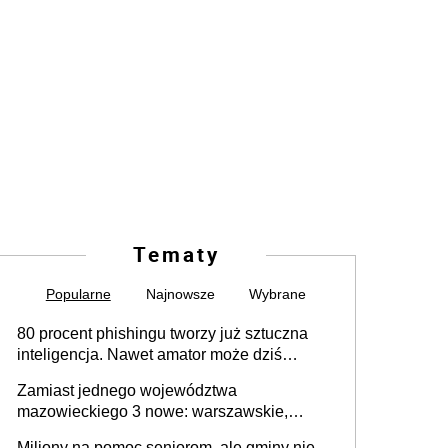
Tematy
Popularne
Najnowsze
Wybrane
80 procent phishingu tworzy już sztuczna
inteligencja. Nawet amator może dziś
przeprowadzić skuteczny cyberatak
Zamiast jednego województwa
mazowieckiego 3 nowe: warszawskie,
płocko-siedleckie i staropolskie. Nigdzie w
Miliony na pomoc seniorom, ale gminy nie