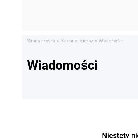
»
»
Strona główna
Sektor publiczny
Wiadomości
Wiadomości
Niestety ni