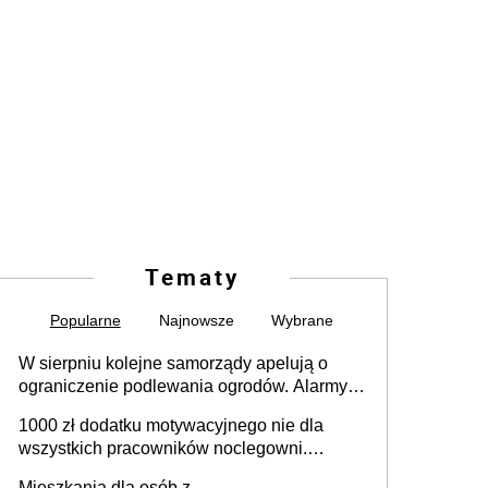
Tematy
Popularne
Najnowsze
Wybrane
W sierpniu kolejne samorządy apelują o
ograniczenie podlewania ogrodów. Alarmy w
625 gminach. Niżówka hydrogeologiczna
1000 zł dodatku motywacyjnego nie dla
może objąć cały kraj
wszystkich pracowników noclegowni.
MRPiPS wyjaśnia zasady
Mieszkania dla osób z