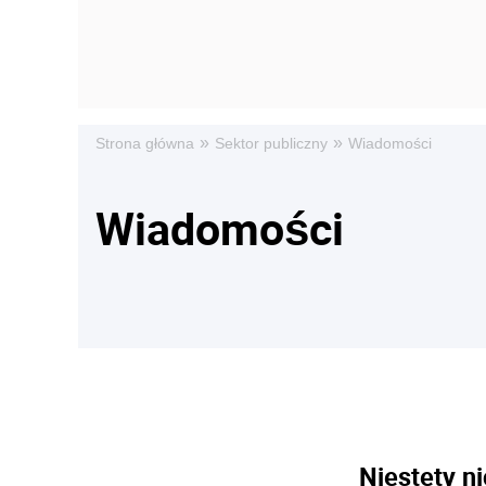
»
»
Strona główna
Sektor publiczny
Wiadomości
Wiadomości
Niestety ni