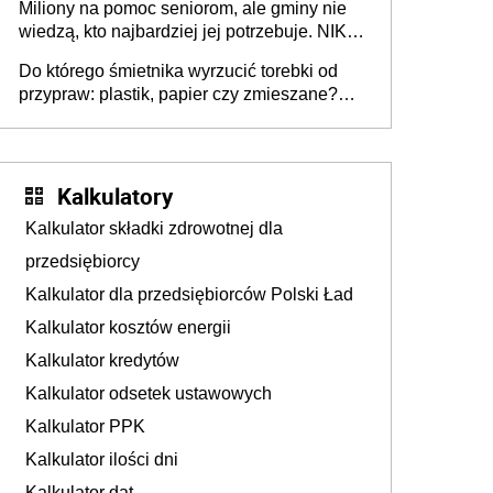
Miliony na pomoc seniorom, ale gminy nie
Europie nie ma tak dużych jednostek
wiedzą, kto najbardziej jej potrzebuje. NIK
stołecznych
ujawnia poważną lukę w systemie
Do którego śmietnika wyrzucić torebki od
przypraw: plastik, papier czy zmieszane?
Gdzie wyrzucić młynek po przyprawach?
Kalkulatory
Kalkulator składki zdrowotnej dla
przedsiębiorcy
Kalkulator dla przedsiębiorców Polski Ład
Kalkulator kosztów energii
Kalkulator kredytów
Kalkulator odsetek ustawowych
Kalkulator PPK
Kalkulator ilości dni
Kalkulator dat