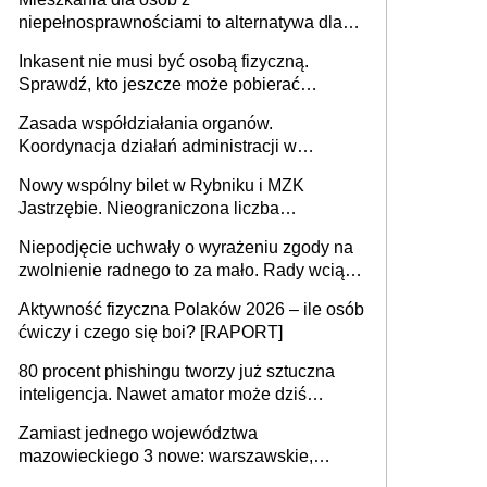
niepełnosprawnościami to alternatywa dla
opieki instytucjonalnej. 53% chce mieszkać
Inkasent nie musi być osobą fizyczną.
samodzielnie lub z rodziną
Sprawdź, kto jeszcze może pobierać
pieniądze
Zasada współdziałania organów.
Koordynacja działań administracji w
sprawach złożonych
Nowy wspólny bilet w Rybniku i MZK
Jastrzębie. Nieograniczona liczba
przejazdów za 16 zł
Niepodjęcie uchwały o wyrażeniu zgody na
zwolnienie radnego to za mało. Rady wciąż
popełniają ten błąd, a sądy muszą
Aktywność fizyczna Polaków 2026 – ile osób
rozstrzygać sprawy
ćwiczy i czego się boi? [RAPORT]
80 procent phishingu tworzy już sztuczna
inteligencja. Nawet amator może dziś
przeprowadzić skuteczny cyberatak
Zamiast jednego województwa
mazowieckiego 3 nowe: warszawskie,
płocko-siedleckie i staropolskie. Nigdzie w