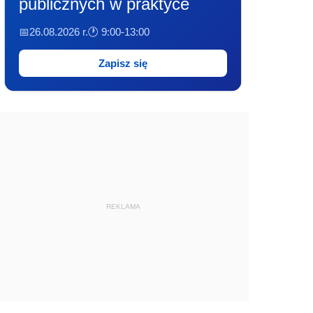
publicznych w praktyce
📅26.08.2026 r.
🕐 9:00-13:00
Zapisz się
REKLAMA