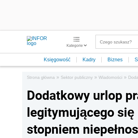
Kategorie
Księgowość
Kadry
Biznes
S
»
»
»
Strona główna
Sektor publiczny
Wiadomości
Doda
Dodatkowy urlop pr
legitymującego si
stopniem niepełno