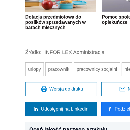
Dotacja przedmiotowa do
Pomoc społe
posiłków sprzedawanych w
opiekuńcze
barach mlecznych
Źródło:
INFOR LEX Administracja
urlopy
pracownik
pracownicy socjalni
ni
Wersja do druku
N
Udostępnij na Linkedin
Podzie
Oceń jakość naszego artykułu