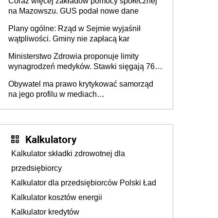
Coraz więcej zakładów pomocy społecznej
na Mazowszu. GUS podał nowe dane
Plany ogólne: Rząd w Sejmie wyjaśnił
wątpliwości. Gminy nie zapłacą kar
Ministerstwo Zdrowia proponuje limity
wynagrodzeń medyków. Stawki sięgają 76,8
tys. zł
Obywatel ma prawo krytykować samorząd
na jego profilu w mediach
społecznościowych i nie wolno ograniczać
mu tego prawa
Kalkulatory
Kalkulator składki zdrowotnej dla
przedsiębiorcy
Kalkulator dla przedsiębiorców Polski Ład
Kalkulator kosztów energii
Kalkulator kredytów