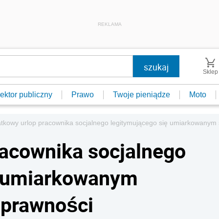
REKLAMA
Sklep
ektor publiczny
Prawo
Twoje pieniądze
Moto
tkowy urlop pracownika socjalnego legitymującego się umiarkowanym
acownika socjalnego
ę umiarkowanym
sprawności