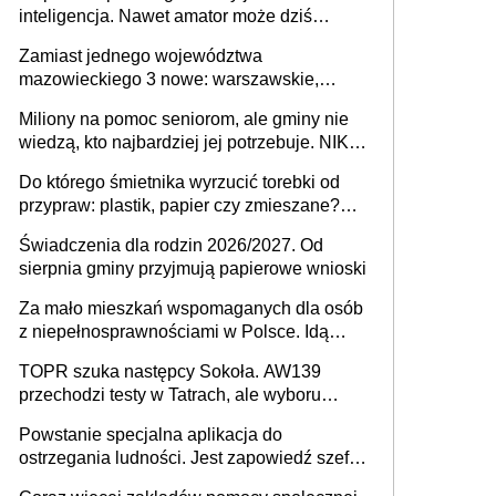
inteligencja. Nawet amator może dziś
przeprowadzić skuteczny cyberatak
Zamiast jednego województwa
mazowieckiego 3 nowe: warszawskie,
płocko-siedleckie i staropolskie. Nigdzie w
Miliony na pomoc seniorom, ale gminy nie
Europie nie ma tak dużych jednostek
wiedzą, kto najbardziej jej potrzebuje. NIK
stołecznych
ujawnia poważną lukę w systemie
Do którego śmietnika wyrzucić torebki od
przypraw: plastik, papier czy zmieszane?
Gdzie wyrzucić młynek po przyprawach?
Świadczenia dla rodzin 2026/2027. Od
sierpnia gminy przyjmują papierowe wnioski
Za mało mieszkań wspomaganych dla osób
z niepełnosprawnościami w Polsce. Idą
zmiany w przepisach
TOPR szuka następcy Sokoła. AW139
przechodzi testy w Tatrach, ale wyboru
jeszcze nie ma
Powstanie specjalna aplikacja do
ostrzegania ludności. Jest zapowiedź szefa
MSWiA