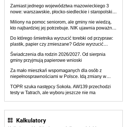
skuteczny cyberatak
Zamiast jednego województwa mazowieckiego 3
nowe: warszawskie, płocko-siedleckie i staropolskie.
Nigdzie w Europie nie ma tak dużych jednostek
Miliony na pomoc seniorom, ale gminy nie wiedzą,
stołecznych
kto najbardziej jej potrzebuje. NIK ujawnia poważną
lukę w systemie
Do którego śmietnika wyrzucić torebki od przypraw:
plastik, papier czy zmieszane? Gdzie wyrzucić
młynek po przyprawach?
Świadczenia dla rodzin 2026/2027. Od sierpnia
gminy przyjmują papierowe wnioski
Za mało mieszkań wspomaganych dla osób z
niepełnosprawnościami w Polsce. Idą zmiany w
przepisach
TOPR szuka następcy Sokoła. AW139 przechodzi
testy w Tatrach, ale wyboru jeszcze nie ma
Kalkulatory