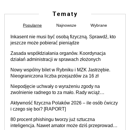
Tematy
Popularne
Najnowsze
Wybrane
Inkasent nie musi być osobą fizyczną. Sprawdź, kto
jeszcze może pobierać pieniądze
Zasada współdziałania organów. Koordynacja
działań administracji w sprawach złożonych
Nowy wspólny bilet w Rybniku i MZK Jastrzębie.
Nieograniczona liczba przejazdów za 16 zł
Niepodjęcie uchwały o wyrażeniu zgody na
zwolnienie radnego to za mało. Rady wciąż
popełniają ten błąd, a sądy muszą rozstrzygać
Aktywność fizyczna Polaków 2026 – ile osób ćwiczy
sprawy
i czego się boi? [RAPORT]
80 procent phishingu tworzy już sztuczna
inteligencja. Nawet amator może dziś przeprowadzić