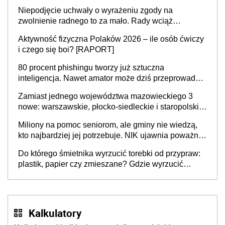
Niepodjęcie uchwały o wyrażeniu zgody na
zwolnienie radnego to za mało. Rady wciąż
popełniają ten błąd, a sądy muszą rozstrzygać
Aktywność fizyczna Polaków 2026 – ile osób ćwiczy
sprawy
i czego się boi? [RAPORT]
80 procent phishingu tworzy już sztuczna
inteligencja. Nawet amator może dziś przeprowadzić
skuteczny cyberatak
Zamiast jednego województwa mazowieckiego 3
nowe: warszawskie, płocko-siedleckie i staropolskie.
Nigdzie w Europie nie ma tak dużych jednostek
Miliony na pomoc seniorom, ale gminy nie wiedzą,
stołecznych
kto najbardziej jej potrzebuje. NIK ujawnia poważną
lukę w systemie
Do którego śmietnika wyrzucić torebki od przypraw:
plastik, papier czy zmieszane? Gdzie wyrzucić
młynek po przyprawach?
Kalkulatory