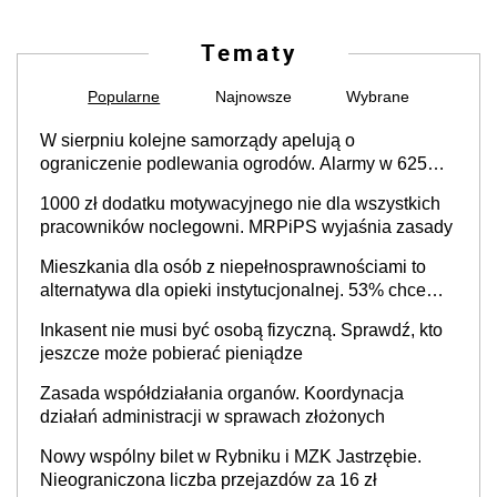
Tematy
Popularne
Najnowsze
Wybrane
W sierpniu kolejne samorządy apelują o
ograniczenie podlewania ogrodów. Alarmy w 625
gminach. Niżówka hydrogeologiczna może objąć
1000 zł dodatku motywacyjnego nie dla wszystkich
cały kraj
pracowników noclegowni. MRPiPS wyjaśnia zasady
Mieszkania dla osób z niepełnosprawnościami to
alternatywa dla opieki instytucjonalnej. 53% chce
mieszkać samodzielnie lub z rodziną
Inkasent nie musi być osobą fizyczną. Sprawdź, kto
jeszcze może pobierać pieniądze
Zasada współdziałania organów. Koordynacja
działań administracji w sprawach złożonych
Nowy wspólny bilet w Rybniku i MZK Jastrzębie.
Nieograniczona liczba przejazdów za 16 zł