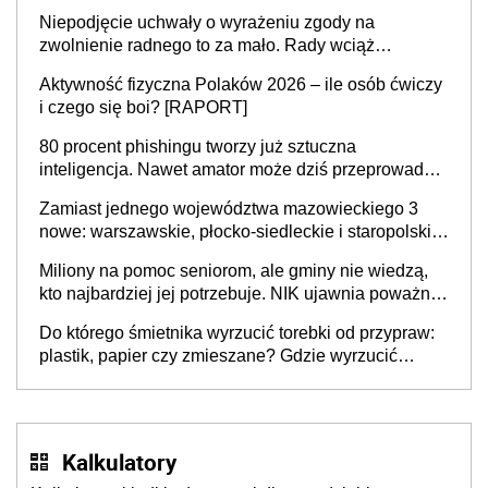
Niepodjęcie uchwały o wyrażeniu zgody na
zwolnienie radnego to za mało. Rady wciąż
popełniają ten błąd, a sądy muszą rozstrzygać
Aktywność fizyczna Polaków 2026 – ile osób ćwiczy
sprawy
i czego się boi? [RAPORT]
80 procent phishingu tworzy już sztuczna
inteligencja. Nawet amator może dziś przeprowadzić
skuteczny cyberatak
Zamiast jednego województwa mazowieckiego 3
nowe: warszawskie, płocko-siedleckie i staropolskie.
Nigdzie w Europie nie ma tak dużych jednostek
Miliony na pomoc seniorom, ale gminy nie wiedzą,
stołecznych
kto najbardziej jej potrzebuje. NIK ujawnia poważną
lukę w systemie
Do którego śmietnika wyrzucić torebki od przypraw:
plastik, papier czy zmieszane? Gdzie wyrzucić
młynek po przyprawach?
Kalkulatory