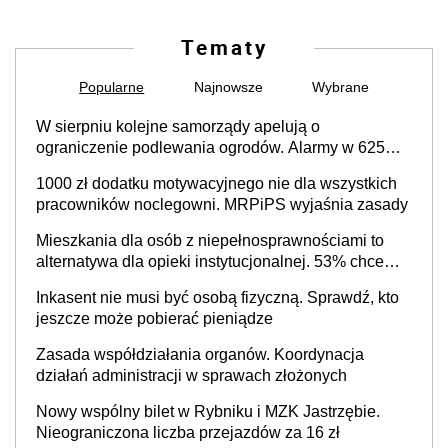
Tematy
Popularne
Najnowsze
Wybrane
W sierpniu kolejne samorządy apelują o
ograniczenie podlewania ogrodów. Alarmy w 625
gminach. Niżówka hydrogeologiczna może objąć
1000 zł dodatku motywacyjnego nie dla wszystkich
cały kraj
pracowników noclegowni. MRPiPS wyjaśnia zasady
Mieszkania dla osób z niepełnosprawnościami to
alternatywa dla opieki instytucjonalnej. 53% chce
mieszkać samodzielnie lub z rodziną
Inkasent nie musi być osobą fizyczną. Sprawdź, kto
jeszcze może pobierać pieniądze
Zasada współdziałania organów. Koordynacja
działań administracji w sprawach złożonych
Nowy wspólny bilet w Rybniku i MZK Jastrzębie.
Nieograniczona liczba przejazdów za 16 zł