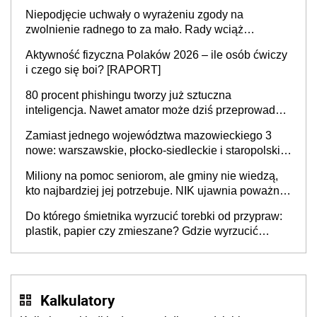
Niepodjęcie uchwały o wyrażeniu zgody na
zwolnienie radnego to za mało. Rady wciąż
popełniają ten błąd, a sądy muszą rozstrzygać
Aktywność fizyczna Polaków 2026 – ile osób ćwiczy
sprawy
i czego się boi? [RAPORT]
80 procent phishingu tworzy już sztuczna
inteligencja. Nawet amator może dziś przeprowadzić
skuteczny cyberatak
Zamiast jednego województwa mazowieckiego 3
nowe: warszawskie, płocko-siedleckie i staropolskie.
Nigdzie w Europie nie ma tak dużych jednostek
Miliony na pomoc seniorom, ale gminy nie wiedzą,
stołecznych
kto najbardziej jej potrzebuje. NIK ujawnia poważną
lukę w systemie
Do którego śmietnika wyrzucić torebki od przypraw:
plastik, papier czy zmieszane? Gdzie wyrzucić
młynek po przyprawach?
Kalkulatory