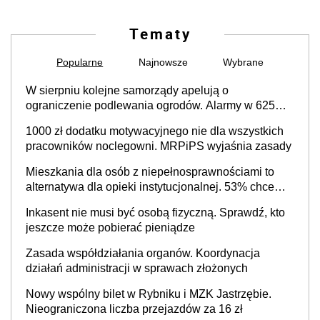
Tematy
Popularne
Najnowsze
Wybrane
W sierpniu kolejne samorządy apelują o
ograniczenie podlewania ogrodów. Alarmy w 625
gminach. Niżówka hydrogeologiczna może objąć
1000 zł dodatku motywacyjnego nie dla wszystkich
cały kraj
pracowników noclegowni. MRPiPS wyjaśnia zasady
Mieszkania dla osób z niepełnosprawnościami to
alternatywa dla opieki instytucjonalnej. 53% chce
mieszkać samodzielnie lub z rodziną
Inkasent nie musi być osobą fizyczną. Sprawdź, kto
jeszcze może pobierać pieniądze
Zasada współdziałania organów. Koordynacja
działań administracji w sprawach złożonych
Nowy wspólny bilet w Rybniku i MZK Jastrzębie.
Nieograniczona liczba przejazdów za 16 zł