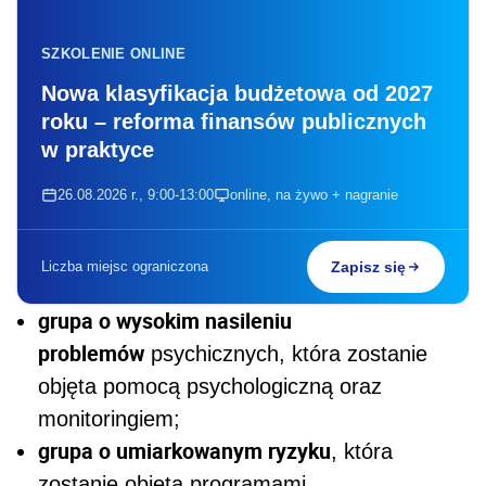
SZKOLENIE ONLINE
Nowa klasyfikacja budżetowa od 2027
roku – reforma finansów publicznych
w praktyce
26.08.2026 r., 9:00-13:00
online, na żywo + nagranie
Liczba miejsc ograniczona
Zapisz się
grupa o wysokim nasileniu
problemów
psychicznych, która zostanie
objęta pomocą psychologiczną oraz
monitoringiem;
grupa o umiarkowanym ryzyku
, która
zostanie objęta programami