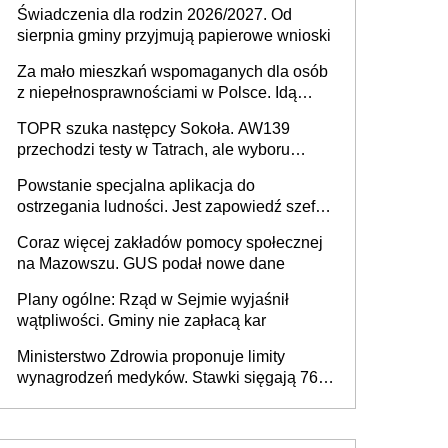
Świadczenia dla rodzin 2026/2027. Od
sierpnia gminy przyjmują papierowe wnioski
Za mało mieszkań wspomaganych dla osób
z niepełnosprawnościami w Polsce. Idą
zmiany w przepisach
TOPR szuka następcy Sokoła. AW139
przechodzi testy w Tatrach, ale wyboru
jeszcze nie ma
Powstanie specjalna aplikacja do
ostrzegania ludności. Jest zapowiedź szefa
MSWiA
Coraz więcej zakładów pomocy społecznej
na Mazowszu. GUS podał nowe dane
Plany ogólne: Rząd w Sejmie wyjaśnił
wątpliwości. Gminy nie zapłacą kar
Ministerstwo Zdrowia proponuje limity
wynagrodzeń medyków. Stawki sięgają 76,8
tys. zł