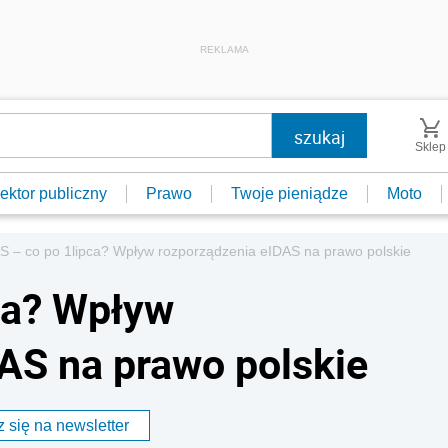
REKLAMA
Sklep
ektor publiczny
Prawo
Twoje pieniądze
Moto
S – co po 1lipca? Wpływ rozporządzenia eIDAS na prawo polskie
ca? Wpływ
AS na prawo polskie
 się na newsletter