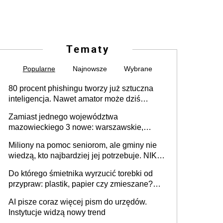
Tematy
Popularne
Najnowsze
Wybrane
80 procent phishingu tworzy już sztuczna
inteligencja. Nawet amator może dziś
przeprowadzić skuteczny cyberatak
Zamiast jednego województwa
mazowieckiego 3 nowe: warszawskie,
płocko-siedleckie i staropolskie. Nigdzie w
Miliony na pomoc seniorom, ale gminy nie
Europie nie ma tak dużych jednostek
wiedzą, kto najbardziej jej potrzebuje. NIK
stołecznych
ujawnia poważną lukę w systemie
Do którego śmietnika wyrzucić torebki od
przypraw: plastik, papier czy zmieszane?
Gdzie wyrzucić młynek po przyprawach?
AI pisze coraz więcej pism do urzędów.
Instytucje widzą nowy trend