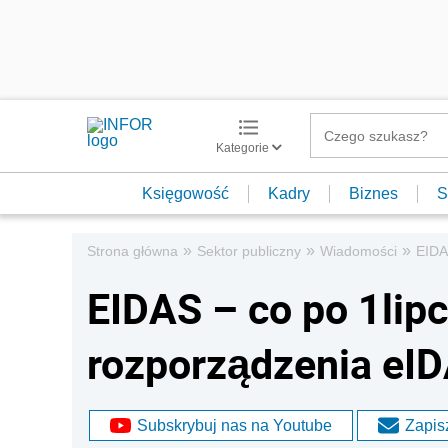
Kategorie
Księgowość
Kadry
Biznes
S
»
»
»
Strona główna
Sektor publiczny
Wiadomości
EIDA
EIDAS – co po 1lip
rozporządzenia eID
Subskrybuj nas na Youtube
Zapisz