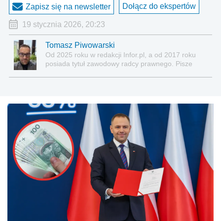
Dołącz do ekspertów
Zapisz się na newsletter
19 stycznia 2026, 20:23
Tomasz Piwowarski
Od 2025 roku w redakcji Infor.pl, a od 2017 roku
posiada tytuł zawodowy radcy prawnego. Pisze
teksty związane głównie z nowościami prawnymi, a
także z obszaru prawa cywilnego, gospodarczego,
nowych technologii, pracy, ubezpieczeń
społecznych, nieruchomości.