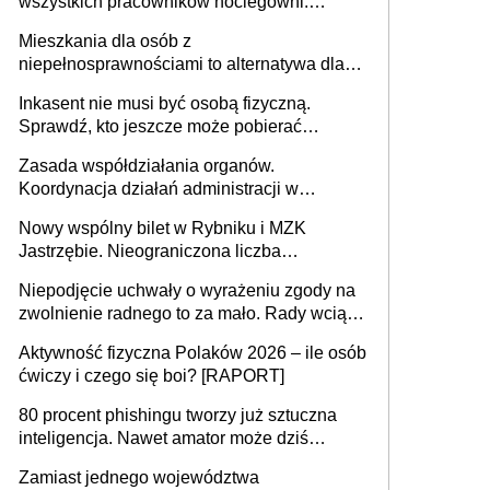
wszystkich pracowników noclegowni.
MRPiPS wyjaśnia zasady
Mieszkania dla osób z
niepełnosprawnościami to alternatywa dla
opieki instytucjonalnej. 53% chce mieszkać
Inkasent nie musi być osobą fizyczną.
samodzielnie lub z rodziną
Sprawdź, kto jeszcze może pobierać
pieniądze
Zasada współdziałania organów.
Koordynacja działań administracji w
sprawach złożonych
Nowy wspólny bilet w Rybniku i MZK
Jastrzębie. Nieograniczona liczba
przejazdów za 16 zł
Niepodjęcie uchwały o wyrażeniu zgody na
zwolnienie radnego to za mało. Rady wciąż
popełniają ten błąd, a sądy muszą
Aktywność fizyczna Polaków 2026 – ile osób
rozstrzygać sprawy
ćwiczy i czego się boi? [RAPORT]
80 procent phishingu tworzy już sztuczna
inteligencja. Nawet amator może dziś
przeprowadzić skuteczny cyberatak
Zamiast jednego województwa