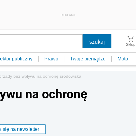
REKLAMA
Sklep
ektor publiczny
Prawo
Twoje pieniądze
Moto
rządy bez wpływu na ochronę środowiska
ywu na ochronę
 się na newsletter