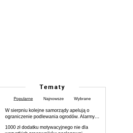
Tematy
Popularne
Najnowsze
Wybrane
W sierpniu kolejne samorządy apelują o
ograniczenie podlewania ogrodów. Alarmy w
625 gminach. Niżówka hydrogeologiczna
1000 zł dodatku motywacyjnego nie dla
może objąć cały kraj