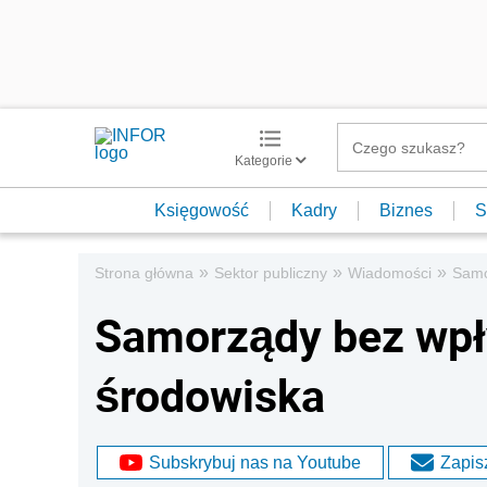
Kategorie
Księgowość
Kadry
Biznes
S
»
»
»
Strona główna
Sektor publiczny
Wiadomości
Samo
Samorządy bez wpł
środowiska
Subskrybuj nas na Youtube
Zapisz