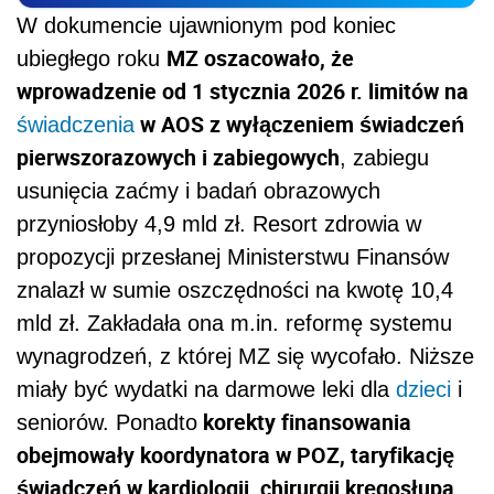
W dokumencie ujawnionym pod koniec
MZ oszacowało, że
ubiegłego roku
wprowadzenie od 1 stycznia 2026 r. limitów na
w AOS z wyłączeniem świadczeń
świadczenia
pierwszorazowych i zabiegowych
, zabiegu
usunięcia zaćmy i badań obrazowych
przyniosłoby 4,9 mld zł. Resort zdrowia w
propozycji przesłanej Ministerstwu Finansów
znalazł w sumie oszczędności na kwotę 10,4
mld zł. Zakładała ona m.in. reformę systemu
wynagrodzeń, z której MZ się wycofało. Niższe
miały być wydatki na darmowe leki dla
dzieci
i
korekty finansowania
seniorów. Ponadto
obejmowały koordynatora w POZ, taryfikację
świadczeń w kardiologii, chirurgii kręgosłupa,