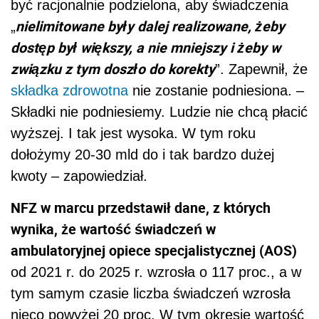
być racjonalnie podzielona, aby świadczenia
nielimitowane były dalej realizowane, żeby
„
dostęp był większy, a nie mniejszy i żeby w
związku z tym doszło do korekty
”. Zapewnił, że
składka zdrowotna
nie zostanie podniesiona. –
Składki nie podniesiemy. Ludzie nie chcą płacić
wyższej. I tak jest wysoka. W tym roku
dołożymy 20-30 mld do i tak bardzo dużej
kwoty – zapowiedział.
NFZ w marcu przedstawił dane, z których
wynika, że wartość świadczeń w
ambulatoryjnej opiece specjalistycznej (AOS)
od 2021 r. do 2025 r. wzrosła o 117 proc., a w
tym samym czasie liczba świadczeń wzrosła
nieco powyżej 20 proc. W tym okresie wartość