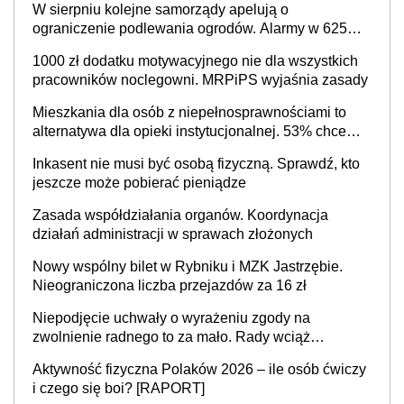
Nowy wspólny bilet w Rybniku i MZK Jastrzębie.
Nieograniczona liczba przejazdów za 16 zł
Niepodjęcie uchwały o wyrażeniu zgody na
zwolnienie radnego to za mało. Rady wciąż
popełniają ten błąd, a sądy muszą rozstrzygać
Aktywność fizyczna Polaków 2026 – ile osób ćwiczy
sprawy
i czego się boi? [RAPORT]
80 procent phishingu tworzy już sztuczna
inteligencja. Nawet amator może dziś przeprowadzić
skuteczny cyberatak
Zamiast jednego województwa mazowieckiego 3
nowe: warszawskie, płocko-siedleckie i staropolskie.
Nigdzie w Europie nie ma tak dużych jednostek
Miliony na pomoc seniorom, ale gminy nie wiedzą,
stołecznych
kto najbardziej jej potrzebuje. NIK ujawnia poważną
lukę w systemie
Do którego śmietnika wyrzucić torebki od przypraw:
plastik, papier czy zmieszane? Gdzie wyrzucić
młynek po przyprawach?