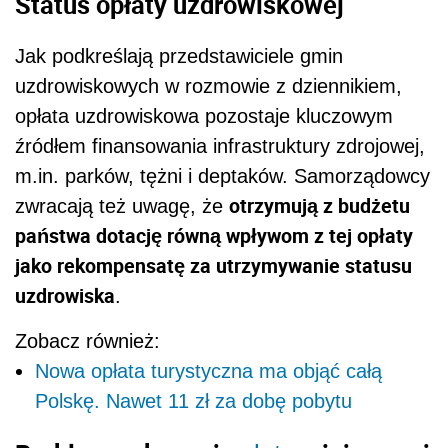
uzdrowiska
.
Zobacz również:
Nowa opłata turystyczna ma objąć całą
Polskę. Nawet 11 zł za dobę pobytu
Problemy obecnej
miejscowej
opłaty
zmian wymaga
„DGP” zwraca uwagę, że
obecna
miejscowa
opłata
, którą pobiera mniej
niż 300 gmin z prawie 2,5 tys. Problemem są
restrykcyjne wymogi dotyczące jakości
powietrza
, będące źródłem sporów prawnych,
m.in. w Zakopanem. Nowa opłata turystyczna
ma uprościć system – będą ją mogły
wprowadzać gminy turystyczne niebędące