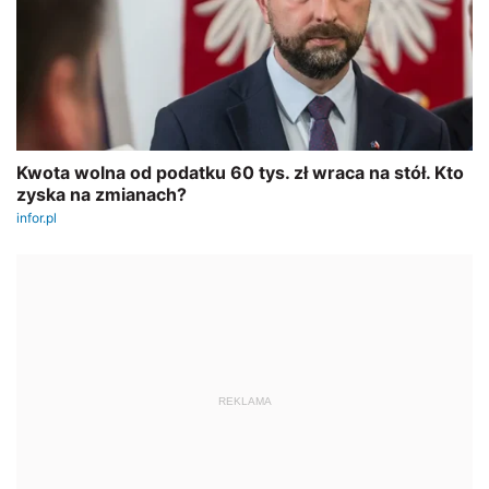
REKLAMA
AUTOPROMOCJA
SZKOLENIE ONLINE
Jarosław Jurga
Nowa klasyfikacja