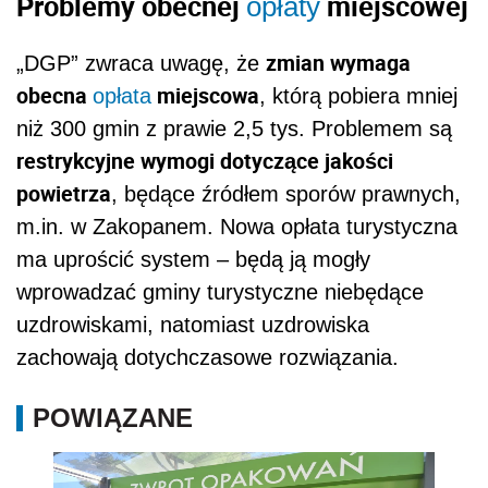
uzdrowiskami, natomiast uzdrowiska
zachowają dotychczasowe rozwiązania.
POWIĄZANE
Za butelki i puszki należy się gotówka. Na
żądanie klienta sklep powinien wydać
pieniądze, a rabat na zakupy to wyłącznie
dodatkowa możliwość