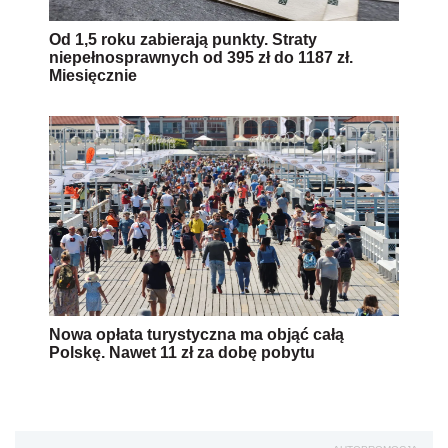
Nowa opłata turystyczna ma objąć całą
Polskę. Nawet 11 zł za dobę pobytu
AUTOPROMOCJA
Źródło:
PAP
gminy
opłata uzdrowiskowa
Wersja do druku
Napisz do nas